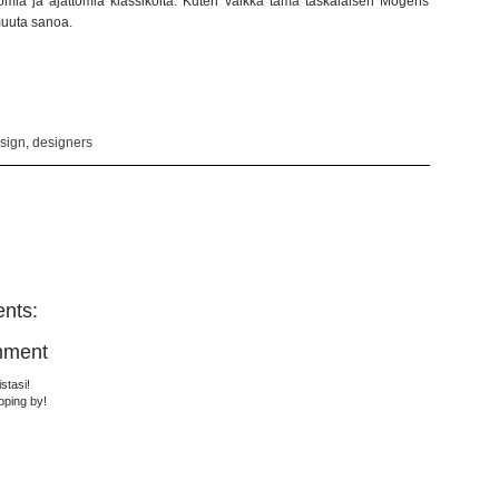
tömiä ja ajattomia klassikoita. Kuten vaikka tämä taskalaisen Mogens
 muuta sanoa.
sign
,
designers
nts:
mment
stasi!
pping by!