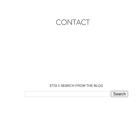
o
o
o
o
o
o
o
ETSI // SEARCH FROM THE BLOG