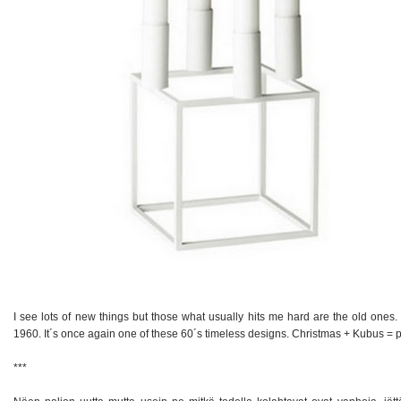
I see lots of new things but those what usually hits me hard are the old one
1960. It´s once again one of these 60´s timeless designs. Christmas + Kubus = p
***