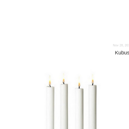
o
o
Nov 28, 20
Kubu