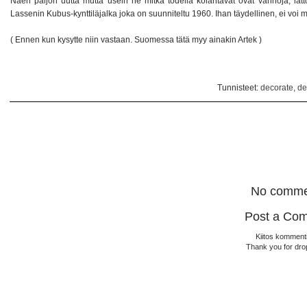
Näen paljon uutta mutta usein ne mitkä todella kolahtavat ovat vanhoja, iät
Lassenin Kubus-kynttiläjalka joka on suunniteltu 1960. Ihan täydellinen, ei voi
( Ennen kun kysytte niin vastaan. Suomessa tätä myy ainakin Artek )
Tunnisteet:
decorate
,
de
No comme
Post a Co
Kiitos kommenti
Thank you for dro