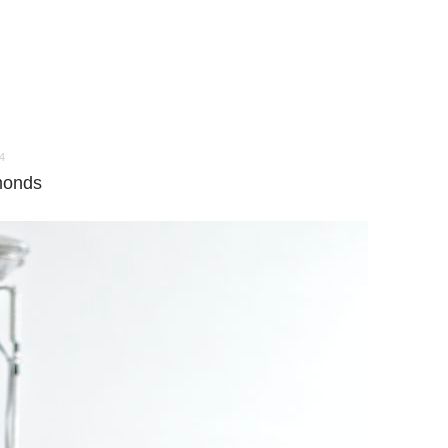
4
monds