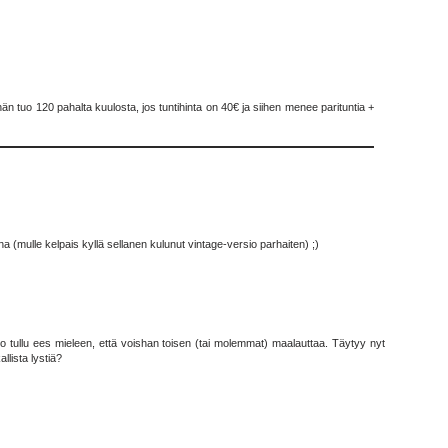
Eihän tuo 120 pahalta kuulosta, jos tuntihinta on 40€ ja siihen menee parituntia +
na (mulle kelpais kyllä sellanen kulunut vintage-versio parhaiten) ;)
oo tullu ees mieleen, että voishan toisen (tai molemmat) maalauttaa. Täytyy nyt
lista lystiä?