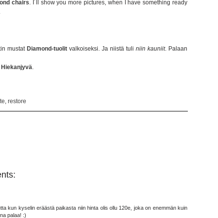
ond chairs
. I´ll show you more pictures, when I have something ready
.
tin mustat
Diamond-tuolit
valkoiseksi. Ja niistä tuli
niin kauniit
. Palaan
Hiekanjyvä
.
te
,
restore
nts:
ta kun kyselin eräästä paikasta niin hinta olis ollu 120e, joka on enemmän kuin
na palaa! :)