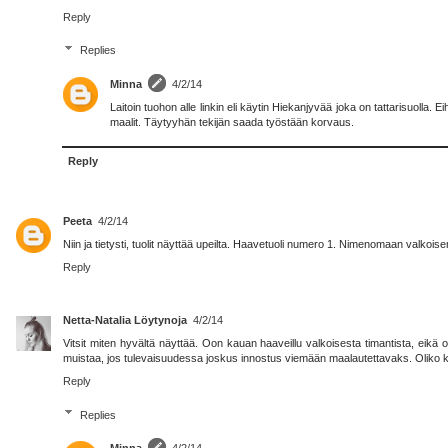
Reply
Replies
Minna
4/2/14
Laitoin tuohon alle linkin eli käytin Hiekanjyvää joka on tattarisuolla. 
maalit. Täytyyhän tekijän saada työstään korvaus.
Reply
Peeta
4/2/14
Niin ja tietysti, tuolit näyttää upeilta. Haavetuoli numero 1. Nimenomaan valkoise
Reply
Netta-Natalia Löytynoja
4/2/14
Vitsit miten hyvältä näyttää. Oon kauan haaveillu valkoisesta timantista, eikä 
muistaa, jos tulevaisuudessa joskus innostus viemään maalautettavaks. Oliko kal
Reply
Replies