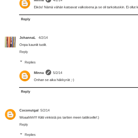
Minna
4/2/14
Eikös! Nämä vähän katoavat valkoisena ja se oli tarkoituskin. Ei ollut ka
Reply
JohannaL
4/2/14
Onpa kauniit tuolit.
Reply
Replies
Minna
5/2/14
Onhan se aika häkkyrät ;-)
Reply
Coconutgal
5/2/14
Woaahhh!!!! Kiitti vinkistä jos tartten meen tattikselle!:)
Reply
Replies