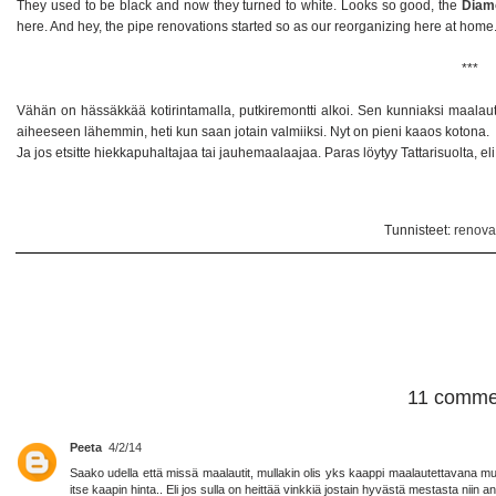
They used to be black and now they turned to white. Looks so good, the
Diam
here. And hey, the pipe renovations started so as our reorganizing here at home
***
Vähän on hässäkkää kotirintamalla, putkiremontti alkoi. Sen kunniaksi maalau
aiheeseen lähemmin, heti kun saan jotain valmiiksi. Nyt on pieni kaaos kotona.
Ja jos etsitte hiekkapuhaltajaa tai jauhemaalaajaa. Paras löytyy Tattarisuolta, eli
Tunnisteet:
renova
11 comme
Peeta
4/2/14
Saako udella että missä maalautit, mullakin olis yks kaappi maalautettavana mut
itse kaapin hinta.. Eli jos sulla on heittää vinkkiä jostain hyvästä mestasta niin an