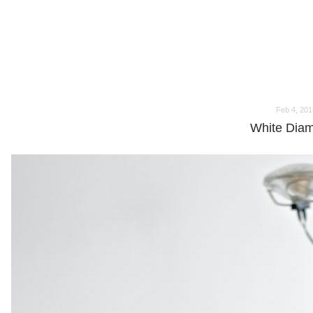
o
o
Feb 4, 201
White Dia