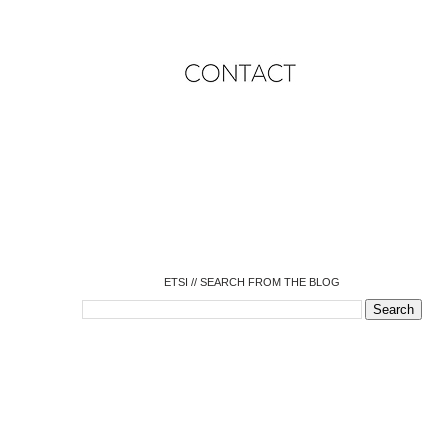
o
o
o
o
o
o
o
ETSI // SEARCH FROM THE BLOG