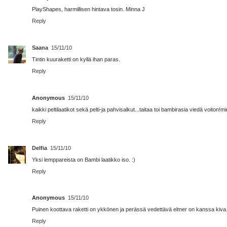
PlayShapes, harmillisen hintava tosin. Minna J
Reply
Saana
15/11/10
Tintin kuuraketti on kyllä ihan paras.
Reply
Anonymous
15/11/10
kaikki peltilaatikot sekä pelti-ja pahvisalkut...taitaa toi bambirasia viedä voiton!mi
Reply
Delfia
15/11/10
Yksi lemppareista on Bambi laatikko iso. :)
Reply
Anonymous
15/11/10
Puinen koottava raketti on ykkönen ja perässä vedettävä elmer on kanssa kiva
Reply