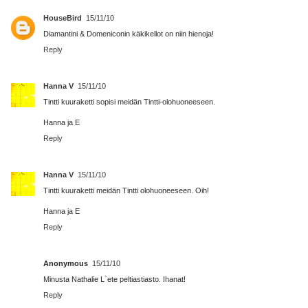
HouseBird
15/11/10
Diamantini & Domeniconin käkikellot on niin hienoja!
Reply
Hanna V
15/11/10
Tintti kuuraketti sopisi meidän Tintti-olohuoneeseen.
Hanna ja E
Reply
Hanna V
15/11/10
Tintti kuuraketti meidän Tintti olohuoneeseen. Oih!
Hanna ja E
Reply
Anonymous
15/11/10
Minusta Nathalie L`ete peltiastiasto. Ihanat!
Reply