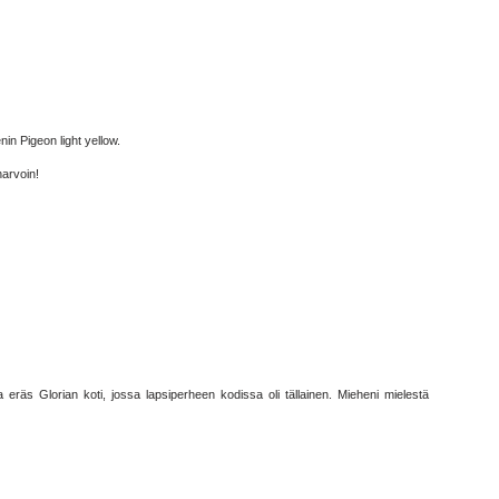
in Pigeon light yellow.
harvoin!
a eräs Glorian koti, jossa lapsiperheen kodissa oli tällainen. Mieheni mielestä