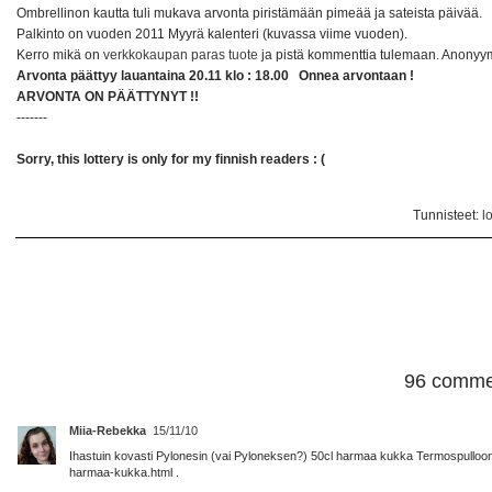
Ombrellinon kautta tuli mukava arvonta piristämään pimeää ja sateista päivää.
Palkinto on vuoden 2011 Myyrä kalenteri (kuvassa viime vuoden).
Kerro mikä on
verkkokaupan paras tuote
ja pistä kommenttia tulemaan. Anonyym
Arvonta päättyy lauantaina 20.11 klo : 18.00 Onnea arvontaan !
ARVONTA ON PÄÄTTYNYT !!
-------
Sorry, this lottery is only for my finnish readers : (
Tunnisteet:
l
96 comme
Miia-Rebekka
15/11/10
Ihastuin kovasti Pylonesin (vai Pyloneksen?) 50cl harmaa kukka Termospulloon, eli
harmaa-kukka.html .