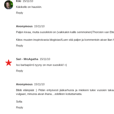
Kiki
15/11/10
Käkikello on hauskin.
Reply
Anonymous
15/11/10
Paljon kivaa, mutta suosikkini on (vaikkakin kallis semmoinen)Thorsten van Elten
Kiitos muuten inspiroivasta blogistasi!Luen sitä paljon ja kommentoin aivan liian 
Reply
Sari - MrsAgatha
15/11/10
Iso barbapörrö tyyny on mun suosikki! =)
Reply
Anonymous
15/11/10
Bibib eläinpäät :) Pidän erityisesti jääkarhusta ja mieleeni tulee vuosien taka
vulgaari, minusta aivan ihana....edelleen kotiuttamatta.
Sofia
Reply