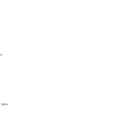
ra
. Sohvi