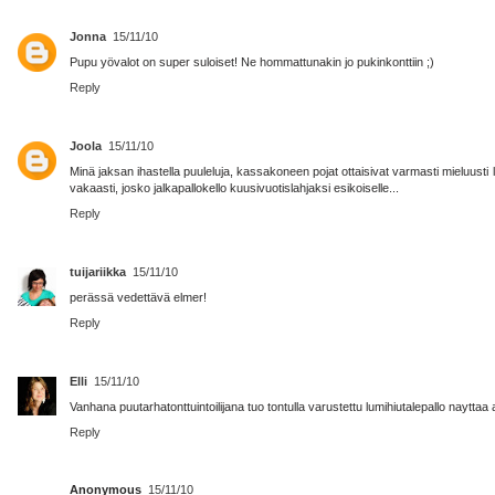
Jonna
15/11/10
Pupu yövalot on super suloiset! Ne hommattunakin jo pukinkonttiin ;)
Reply
Joola
15/11/10
Minä jaksan ihastella puuleluja, kassakoneen pojat ottaisivat varmasti mieluusti 
vakaasti, josko jalkapallokello kuusivuotislahjaksi esikoiselle...
Reply
tuijariikka
15/11/10
perässä vedettävä elmer!
Reply
Elli
15/11/10
Vanhana puutarhatonttuintoilijana tuo tontulla varustettu lumihiutalepallo naytt
Reply
Anonymous
15/11/10