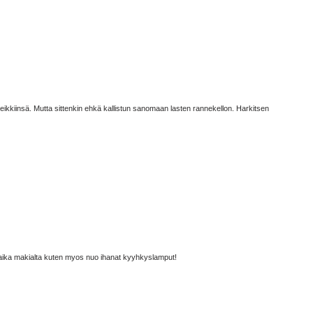
leikkiinsä. Mutta sittenkin ehkä kallistun sanomaan lasten rannekellon. Harkitsen
aa aika makialta kuten myos nuo ihanat kyyhkyslamput!