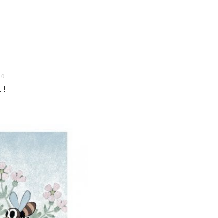
10
 !