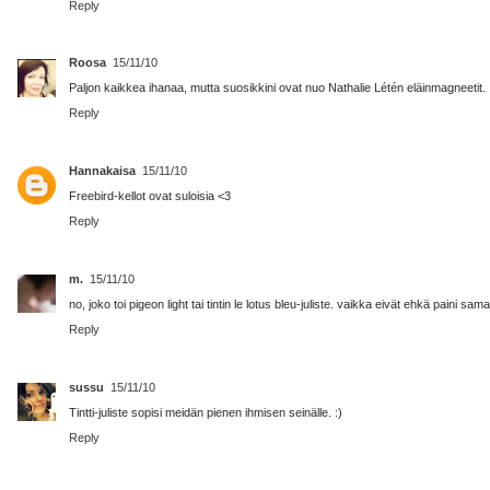
Reply
Roosa
15/11/10
Paljon kaikkea ihanaa, mutta suosikkini ovat nuo Nathalie Létén eläinmagneetit.
Reply
Hannakaisa
15/11/10
Freebird-kellot ovat suloisia <3
Reply
m.
15/11/10
no, joko toi pigeon light tai tintin le lotus bleu-juliste. vaikka eivät ehkä paini sa
Reply
sussu
15/11/10
Tintti-juliste sopisi meidän pienen ihmisen seinälle. :)
Reply