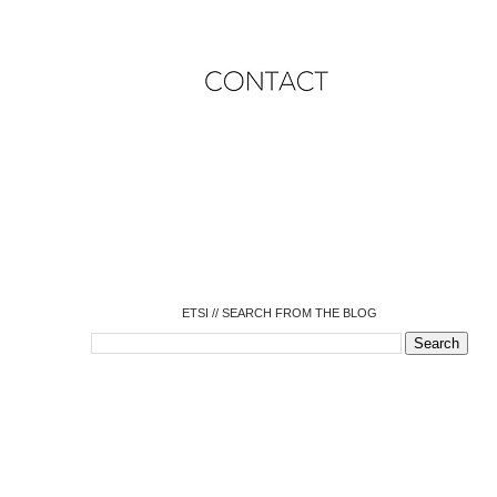
o
o
o
o
o
o
o
ETSI // SEARCH FROM THE BLOG