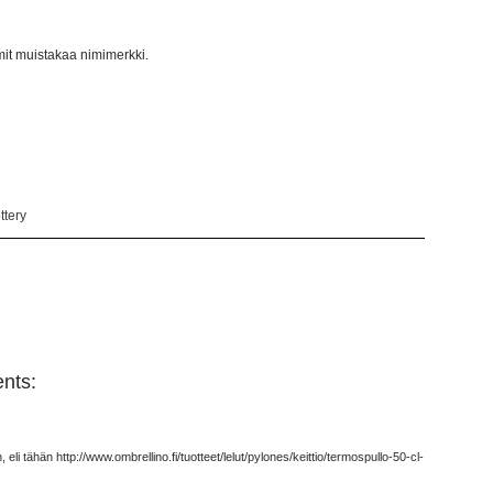
it muistakaa nimimerkki.
ottery
nts:
 tähän http://www.ombrellino.fi/tuotteet/lelut/pylones/keittio/termospullo-50-cl-