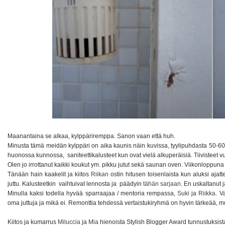
Maanantaina se alkaa, kylppäriremppa. Sanon vaan että huh.
Minusta tämä meidän kylppäri on aika kaunis näin kuvissa, tyylipuhdasta 50-6
huonossa kunnossa, saniteettikalusteet kun ovat vielä alkuperäisiä. Tiivisteet vu
Olen jo irrottanut kaikki koukut ym. pikku jutut sekä saunan oven. Viikonloppuna
Tänään hain kaakelit ja kiitos
Riikan
ostin hitusen toisenlaista kun aluksi ajatte
juttu. Kalusteetkin vaihtuivat lennosta ja päädyin
tähän sarjaan
. En uskaltanut 
Minulla kaksi todella hyvää sparraajaa / mentoria rempassa,
Suki
ja
Riikka
. V
oma juttuja ja mikä ei. Remonttia tehdessä vertaistukiryhmä on hyvin tärkeää, mui
Kiitos ja kumarrus
Miluccia
ja
Mia
hienoista Stylish Blogger Award tunnustuksista.