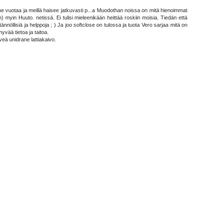
yt ne vuotaa ja meillä haisee jatkuvasti p...a Muodothan noissa on mitä hienoimmat
an) myin Huuto. netissä. Ei tulisi mieleenikään heittää roskiin moisia. Tiedän että
ännöllisiä ja helppoja ; ) Ja joo softclose on tulossa ja tuota Vero sarjaa mitä on
yvää tietoa ja taitoa.
veä unidrane lattiakaivo.