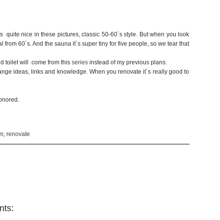
ks quite nice in these pictures, classic 50-60´s style. But when you look
al from 60´s. And the sauna it´s super tiny for five people, so we tear that
d toilet will come from this
series
instead of my previous plans.
ange ideas, links and knowledge. When you renovate it´s really good to
honored.
m
,
renovate
ts: