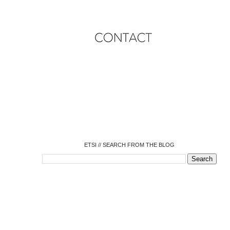
o
o
o
o
o
o
o
ETSI // SEARCH FROM THE BLOG