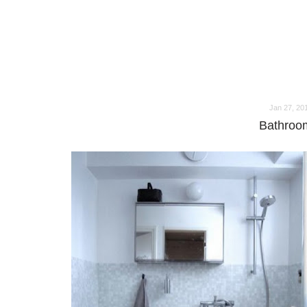
o
o
Jan 27, 20
Bathroom