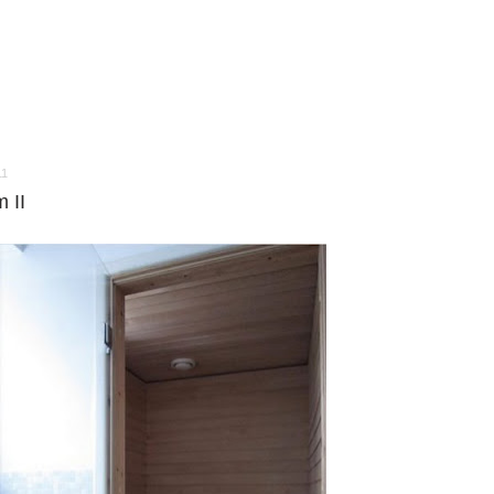
11
 II