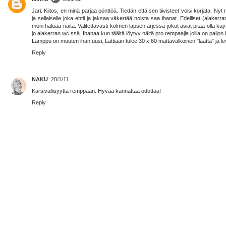
Jari: Kiitos, en minä parjaa pönttöä. Tiedän että sen tiivisteet voisi korjata. N
ja sellaiselle joka ehtii ja jaksaa väkertää noista saa ihanat. Edelliset (alakerr
moni haluaa näitä. Valitettavasti kolmen lapsen arjessa jokut asiat pitää olla käyt
jo alakerran wc.ssä. Ihanaa kun täältä löytyy näitä pro rempaajia joilla on paljon h
Lamppu on muuten ihan uusi. Lattiaan tulee 30 x 60 mattavalkoinen "laatta" ja le
Reply
NAKU
28/1/11
Kärsivällisyyttä remppaan. Hyvää kannattaa odottaa!
Reply