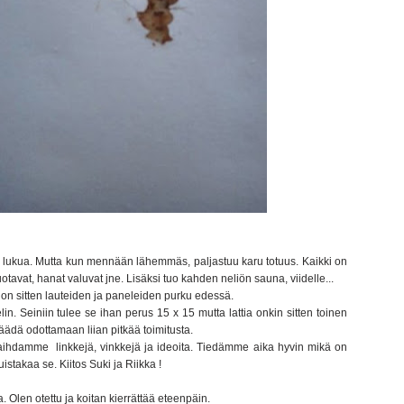
0 lukua. Mutta kun mennään lähemmäs, paljastuu karu totuus. Kaikki on
otavat, hanat valuvat jne. Lisäksi tuo kahden neliön sauna, viidelle...
 on sitten lauteiden ja paneleiden purku edessä.
lin. Seiniin tulee se ihan perus 15 x 15 mutta lattia onkin sitten toinen
jäädä odottamaan liian pitkää toimitusta.
aihdamme linkkejä, vinkkejä ja ideoita. Tiedämme aika hyvin mikä on
stakaa se. Kiitos Suki ja Riikka !
 Olen otettu ja koitan kierrättää eteenpäin.