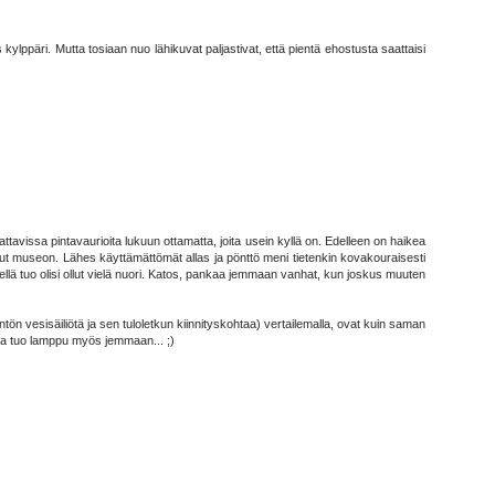
ylppäri. Mutta tosiaan nuo lähikuvat paljastivat, että pientä ehostusta saattaisi
ttavissa pintavaurioita lukuun ottamatta, joita usein kyllä on. Edelleen on haikea
nut museon. Lähes käyttämättömät allas ja pönttö meni tietenkin kovakouraisesti
llä tuo olisi ollut vielä nuori. Katos, pankaa jemmaan vanhat, kun joskus muuten
ön vesisäiliötä ja sen tuloletkun kiinnityskohtaa) vertailemalla, ovat kuin saman
 Ja tuo lamppu myös jemmaan... ;)