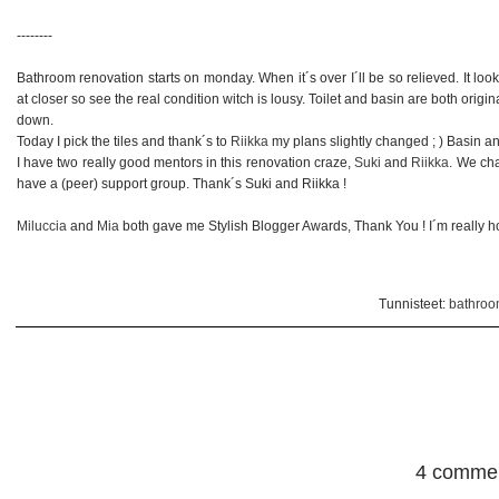
--------
Bathroom renovation starts on monday. When it´s over I´ll be so relieved. It loo
at closer so see the real condition witch is lousy. Toilet and basin are both origin
down.
Today I pick the tiles and thank´s to
Riikka
my plans slightly changed ; ) Basin an
I have two really good mentors in this renovation craze,
Suki
and
Riikka
. We ch
have a (peer) support group. Thank´s Suki and Riikka !
Miluccia
and
Mia
both gave me Stylish Blogger Awards, Thank You ! I´m really 
Tunnisteet:
bathroo
4 commen