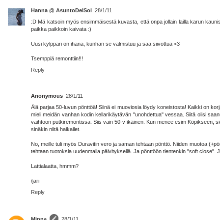
Hanna @ AsuntoDelSol
28/1/11
:D Mä katsoin myös ensimmäisestä kuvasta, että onpa jollain lailla karun kaunis k
paikka paikkoin kaivata :)
Uusi kylppäri on ihana, kunhan se valmistuu ja saa siivottua <3
Tsemppiä remonttiin!!!
Reply
Anonymous
28/1/11
Älä parjaa 50-luvun pönttöä! Siinä ei muoviosia löydy koneistosta! Kaikki on korja
mieli meidän vanhan kodin kellarikäytävän "unohdettua" vessaa. Siitä olisi saa
vaihtoon putkiremontissa. Siis vain 50-v ikäinen. Kun menee esim Köpikseen, sie
sinäkin niitä haikailet.
No, meille tuli myös Duravitin vero ja saman tehtaan pönttö. Niiden muotoa (+pönt
tehtaan tuotoksia uudenmalla päivityksellä. Ja pönttöön tientenkin "soft close".
Lattialaatta, hmmm?
/jari
Reply
Minna
28/1/11