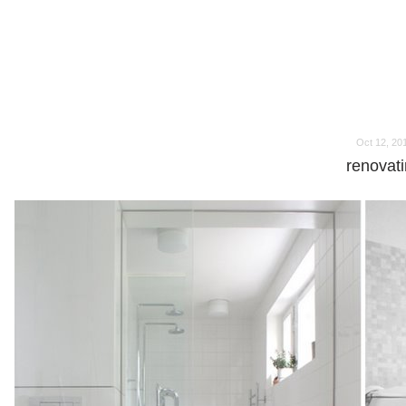
o
o
Oct 12, 20
renovat