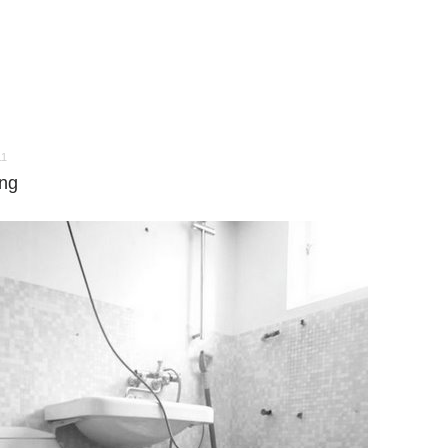
11
ing