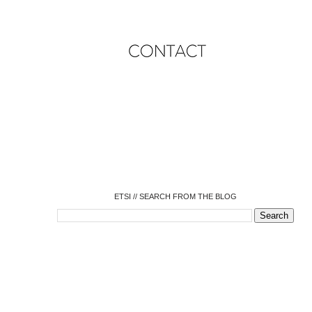
o
o
o
o
o
o
o
ETSI // SEARCH FROM THE BLOG