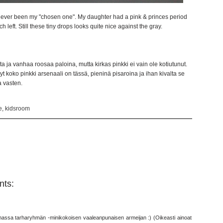
as never been my "chosen one". My daughter had a pink & princes period
eft. Still these tiny drops looks quite nice against the gray.
ja vanhaa roosaa paloina, mutta kirkas pinkki ei vain ole kotiutunut.
yt koko pinkki arsenaali on tässä, pieninä pisaroina ja ihan kivalta se
 vasten.
e
,
kidsroom
ts:
imassa tarharyhmän -minikokoisen vaaleanpunaisen armeijan :) (Oikeasti ainoat