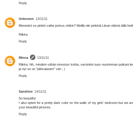
Reply
Unknown
13/11/11
Meneekö se pinkki vaihe joskus ohikin? Meillä niin pinkkiä Liisan elämä tällä hetke
Riikka
Reply
Minna
13/11/11
Riikka: hih, minäkin vähän innostun kohta, varsinkin tuon nuorimman poikani lem
ja nyt se on "pikkulasten" väri ; )
Reply
Sandrine
14/11/11
So beautiful.
I also opted for a pretty dark color on the walls of my girls' bedroom but we are
your beautiful pictures.
Reply