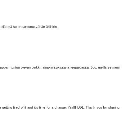
llä että se on tarttunut vähän äitiinkin..
ppari tuntuu olevan pinkki, ainakin sukissa ja teepaidassa. Joo, meillä se meni
 getting tired of it and it's time for a change. Yay!!! LOL. Thank you for sharing