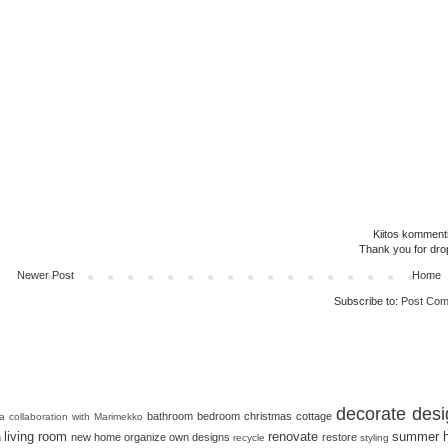
Kiitos kommenti
Thank you for dro
Newer Post
Home
Subscribe to:
Post Com
decorate
desi
bathroom
bedroom
christmas
cottage
 a collaboration with Marimekko
living room
renovate
summer 
n
new home
organize
own designs
restore
recycle
styling