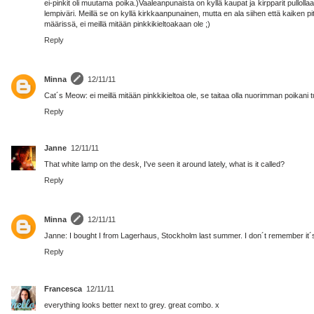
ei-pinkit oli muutama poika.)Vaaleanpunaista on kyllä kaupat ja kirpparit pullollaa
lempiväri. Meillä se on kyllä kirkkaanpunainen, mutta en ala siihen että kaiken pi
määrissä, ei meillä mitään pinkkikieltoakaan ole ;)
Reply
Minna
12/11/11
Cat´s Meow: ei meillä mitään pinkkikieltoa ole, se taitaa olla nuorimman poikani tu
Reply
Janne
12/11/11
That white lamp on the desk, I've seen it around lately, what is it called?
Reply
Minna
12/11/11
Janne: I bought I from Lagerhaus, Stockholm last summer. I don´t remember it´
Reply
Francesca
12/11/11
everything looks better next to grey. great combo. x