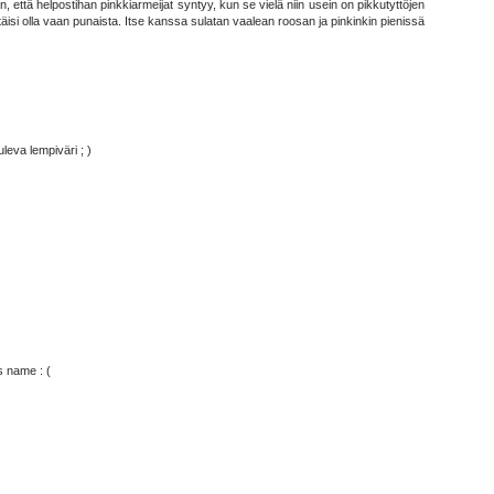
n, että helpostihan pinkkiarmeijat syntyy, kun se vielä niin usein on pikkutyttöjen
täisi olla vaan punaista. Itse kanssa sulatan vaalean roosan ja pinkinkin pienissä
leva lempiväri ; )
s name : (