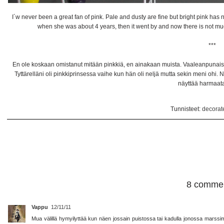
I´w never been a great fan of pink. Pale and dusty are fine but bright pink h
when she was about 4 years, then it went by and now there is not much l
***
En ole koskaan omistanut mitään pinkkiä, en ainakaan muista. Vaaleanpunaista 
Tyttärelläni oli pinkkiprinsessa vaihe kun hän oli neljä mutta sekin meni ohi. N
näyttää harmaata
Tunnisteet:
decorat
8 commen
Vappu
12/11/11
Mua välillä hymyilyttää kun näen jossain puistossa tai kadulla jonossa marss