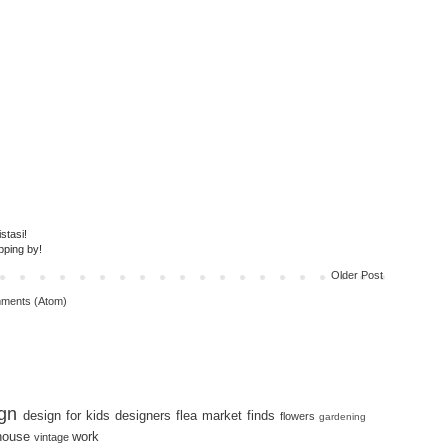
stasi!
pping by!
Older Post
ments (Atom)
gn
design for kids
designers
flea market finds
flowers
gardening
house
work
vintage