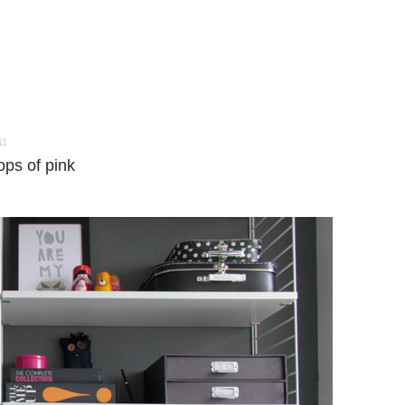
11
ops of pink