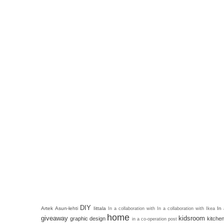
DIY
Artek
Asun-lehti
Iittala
In
In a collaboration with
In a collaboration with Ikea
home
giveaway
kidsroom
graphic design
kitche
in a co-operation post