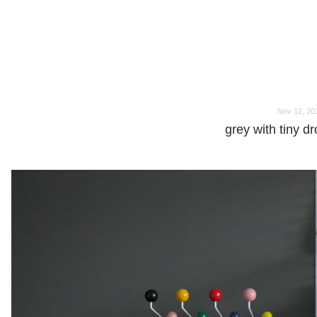
o
o
Nov 12, 20
grey with tiny dr