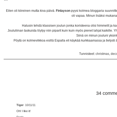
***
Eilen oli kiireinen mutta kiva päivä.
Finlayson
pyysi kolmea bloggaria suunnitt
oli vapaa. Minun lisäksi mukana
Halusin tehdä klassisen joulun jonka koristeena olisi himmelit ja kau
Joululiinan taskuista löytyy niin piparit kuin kuin myös pienet lahjat kaikille.
Siinä on minun jouluni yksinke
Pöytä on kolmeviikkoa esillä Espalla eli käykää kurkkaamassa ja tietyst
Tunnisteet:
christmas
,
deco
34 comme
Tiger
10/11/11
Oh! I like it!
Reply