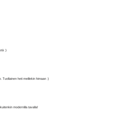
stä :)
 Tuollainen heti meillekin himaan :)
uitenkin modernilla tavalla!