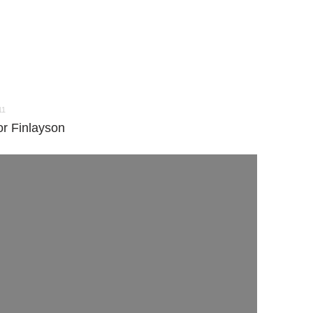
11
or Finlayson