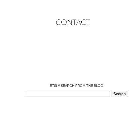
o
o
o
o
o
o
o
ETSI // SEARCH FROM THE BLOG