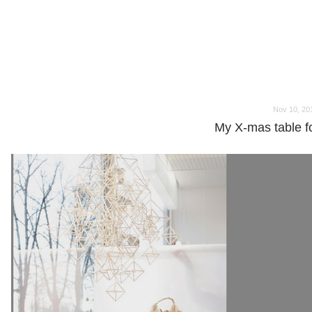
o
o
Nov 10, 20
My X-mas table f