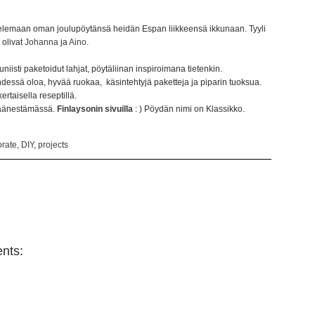
elemaan oman joulupöytänsä heidän Espan liikkeensä ikkunaan. Tyyli
 olivat
Johanna
ja
Aino
.
niisti paketoidut lahjat, pöytäliinan inspiroimana tietenkin.
 Yhdessä oloa, hyvää ruokaa, käsintehtyjä paketteja ja piparin tuoksua.
rtaisella reseptillä.
i äänestämässä.
Finlaysonin sivuilla
: ) Pöydän nimi on Klassikko.
rate
,
DIY
,
projects
nts: