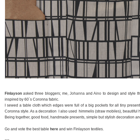
Finlayson
asked three bloggers; me,
Johanna
and
Aino
to design and style t
inspired by 60´s Coronna fabric.
I sewed a table cloth which edges were full of a big pockets for all tiny pre
Coronna style. As a decoration I also used himmelis (straw mobiles), beautifu
Being together, good food, handmade presents, simple but stylish decoration and
Go and vote the best table
here
and win Finlayson textiles.