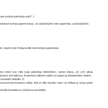
aan jouluna paketteja auki? :)
n kauheasti turhaa paperiroskaa. Ja säästänytkin olen papereita, uusiokäyttöön.
. teipit irrotin Finlaysonille tekemistäni paketeista.
itten onkin kun niitä isoja paketteja (leikkimikro, lasten kitara, ym ym) alkaa
ouluun asti piilossa. Avaamisen jälkeen kaikki se paperi ja lelupakettien määrä...
oneiden lattioilta :D.
uresti toivomaansa sälää, että ei niitä toiveita vaan voi ohittaa ja ostaa jotain
stoksilla kamalassa ruuhkassa jonotellen.