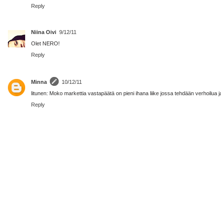
Reply
Niina Oivi
9/12/11
Olet NERO!
Reply
Minna
10/12/11
litunen: Moko markettia vastapäätä on pieni ihana liike jossa tehdään verhoilua 
Reply