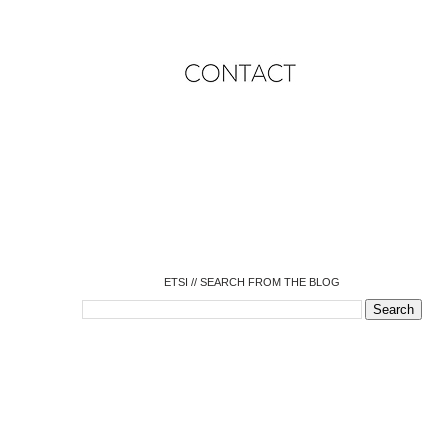
o
o
o
o
o
o
o
ETSI // SEARCH FROM THE BLOG