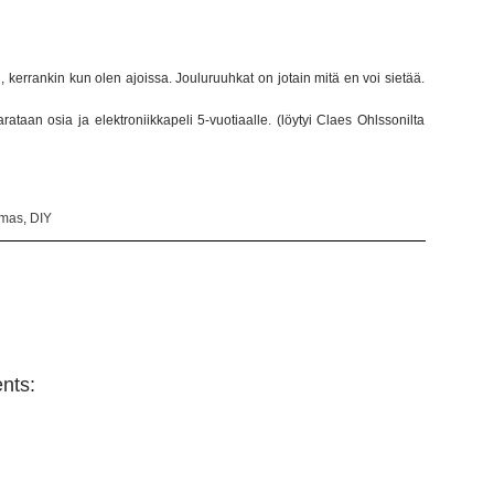
n, kerrankin kun olen ajoissa. Jouluruuhkat on jotain mitä en voi sietää.
narataan osia ja elektroniikkapeli 5-vuotiaalle. (löytyi Claes Ohlssonilta
tmas
,
DIY
nts: