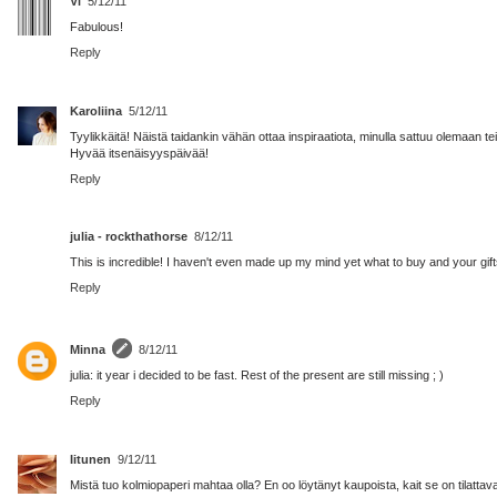
Vi
5/12/11
Fabulous!
Reply
Karoliina
5/12/11
Tyylikkäitä! Näistä taidankin vähän ottaa inspiraatiota, minulla sattuu olemaan te
Hyvää itsenäisyyspäivää!
Reply
julia - rockthathorse
8/12/11
This is incredible! I haven't even made up my mind yet what to buy and your 
Reply
Minna
8/12/11
julia: it year i decided to be fast. Rest of the present are still missing ; )
Reply
Iitunen
9/12/11
Mistä tuo kolmiopaperi mahtaa olla? En oo löytänyt kaupoista, kait se on tilattava 