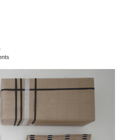
1
ents