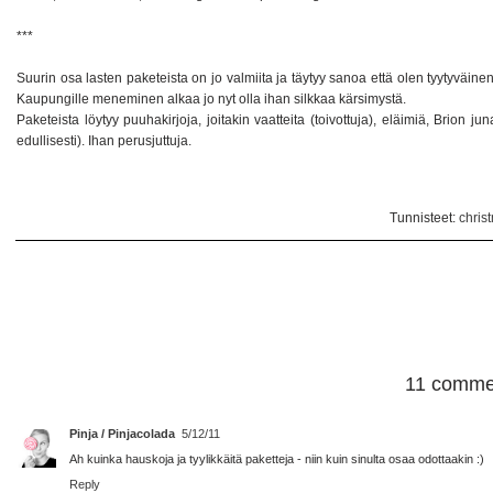
***
Suurin osa lasten paketeista on jo valmiita ja täytyy sanoa että olen tyytyväine
Kaupungille meneminen alkaa jo nyt olla ihan silkkaa kärsimystä.
Paketeista löytyy puuhakirjoja, joitakin vaatteita (toivottuja), eläimiä, Brion ju
edullisesti). Ihan perusjuttuja.
Tunnisteet:
chris
11 comme
Pinja / Pinjacolada
5/12/11
Ah kuinka hauskoja ja tyylikkäitä paketteja - niin kuin sinulta osaa odottaakin :)
Reply