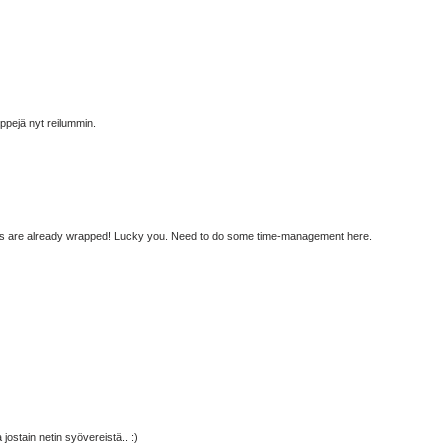
ippejä nyt reilummin.
gifts are already wrapped! Lucky you. Need to do some time-management here.
jostain netin syövereistä.. :)