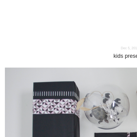
o
o
Dec 5, 201
kids pres