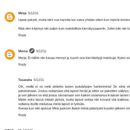
Merja
5/12/11
Upeat paketit, mutta eikö sua harmita tuo vaiva yhtään sitten kun repivät innoiss
Mää olen käärinyt niin paljon kuin mahdollista kierrätyspaperiin. Jottei tulis nii
Reply
Minna
5/12/11
Merja: Ei näihin niin kauaa mennyt ja suurin osa kierrätettyjä matskuja. Kuten esim
Reply
Tasaraita
5/12/11
Oih, meillä ei oo vielä aloitettu lasten joululahjojen hankkimista! Se siinä s
paketoimaan. Joutuu oottamaan että lapset herää ja sitten se pakettien säilytys j
ja sen jälkeen se että joutuu siivoamaan sen kaiken ostamansa krääsän lasten hu
Mietin onko tässä mitään järkeä, mutta lapset oottaa niin kovasti sitä kaikkea su
sellaista itselle mieluisaa mistä lapset ei tykkäis.
Ihanaa kun olet ajoissa! Minä juoksen iltaisin töistä päästyäni kuuden jälkeen o
Reply