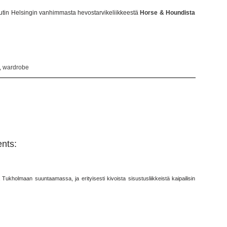
otiutin Helsingin vanhimmasta hevostarvikeliikkeestä
Horse & Houndista
,
wardrobe
nts:
Tukholmaan suuntaamassa, ja erityisesti kivoista sisustusliikkeistä kaipailisin