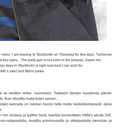
in my veins. I am leaving to Stockholm on Thursday for few days. Tomorrow
ed
four
pairs... The party pair is not even in the pictures. Damn me.
Two days in Stockholm is right now best I can wish for.
m H&M´s sale) and Marni parka.
llä se vieläkin virtaa suonissani. Pakkasin tänään muutaman päivän
ta. Ihan idioottia mutta kuten sanoin...
. Töiden kannalta on hieman huono hetki mutta henkilökohtaisesti -tämä
i.
iin loistava ja tyylikin hyvä. Isäntää kunnioittaen H&M:n alesta 20€.
aran-raitapaidalla, mustilla polvihousuilla ja silkkipaidalla mennään ja