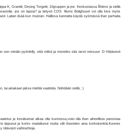
ippa K, Granitit, Desing Torgetit, 10gruppen ja jne. Keskustassa Åhlens ja siellä
stolla -jos on lapsia? ja tietysti COS. Illums Bolighuset voi olla kiva myös
ti. Laitan lisää kun muistan. Hallissa kannatta käydä syömässä ihan parhaita
n oon minäki pyöritelly, että mitkä ja monetko sitä tarvii reissuun :D Hätäsesti
 tai ainakaan jaksa miettiä vaatteita. Nähdään siellä ; )
vaatetus ja kesäkamat alkaa olla kunnossa,voisi olla ihan aiheellista panostaa
ä tippunut ja korko madaltunut mutta silti ihastelen aina korkokenkiä.Kunnes
y riitävästi vaihtoehtoja.