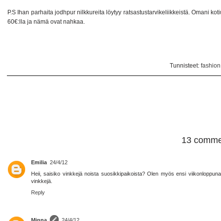
P.S Ihan parhaita jodhpur nilkkureita löytyy ratsastustarvikeliikkeistä. Omani k
60€:lla ja nämä ovat nahkaa.
Tunnisteet:
fashion
13 comme
Emilia
24/4/12
Heii, saisiko vinkkejä noista suosikkipaikoista? Olen myös ensi viikonloppuna 
vinkkejä.
Reply
Minna
24/4/12