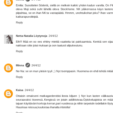
Emilia: Suosittelen Söderiä, siellä on melkein kaikki yhden kadun varella. On Fil
oleva Muji sekä suht lähellä oleva Stockhome. NK yläkerrassa käyn lastenosa
piipahtaa, se on ihan NK:ta vastapäätä. Hmmm, unohtuikohan joku? Ihan varmas
katkarapuvoileipiä.
Reply
Netta-Natalia Löytynoja
24/4/12
Eih!!! Mää en oo ees ehtiny miettiä vaatteita tai pakkaamista. Kenkiä sen sijaa
nakkaan sitte jotai mukaan ja oon taatusti alipukeutunu.
Reply
Minna
24/4/12
Ne-Na: se on mun yleisin tyyli ; ) Nyt tsemppasin. Huomena en ehdi tehdä mitään,
Reply
Kaisa
24/4/12
Ottaisin omakseni matkagarderobisi ilosta kiljuen :) Nyt kun lasten välikausi
seuraavaksi itseensä..Kengissä on jotain addiktoivaa.Opiskeluajoista on määr
tajuan käyttäväni korkoja kerran,pari vuodessa ja niihin tarpeisiin todellakin löyty
Hauskaa reissua,kuulostaa ihanalta irtiotolta!