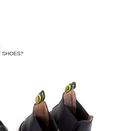
12
T SHOES?