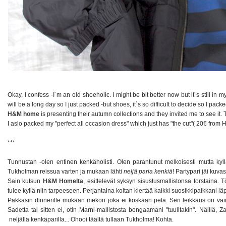
Okay, I confess -I´m an old shoeholic. I might be bit better now but it´s still 
will be a long day so I just packed -but shoes, it´s so difficult to decide so I pack
H&M home
is presenting their autumn collections and they invited me to see it. 
I aslo packed my "perfect all occasion dress" which just has "the cut"( 20€ fro
***
Tunnustan -olen entinen kenkäholisti. Olen parantunut melkoisesti mutta ky
Tukholman reissua varten ja mukaan lähti
neljä paria kenkiä
! Partypari jäi kuvas
Sain kutsun
H&M Homelta
, esittelevät syksyn sisustusmallistonsa torstaina
tulee kyllä niin tarpeeseen. Perjantaina koitan kiertää kaikki suosikkipaikkani läp
Pakkasin dinnerille mukaan mekon joka ei koskaan petä. Sen leikkaus on vain n
Sadetta tai sitten ei, otin Marni-mallistosta bongaamani "tuulitakin". Näillä, Z
neljällä kenkäparilla... Ohooi täältä tullaan Tukholma! Kohta.