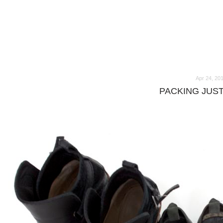
o
o
Apr 24, 20
PACKING JUS