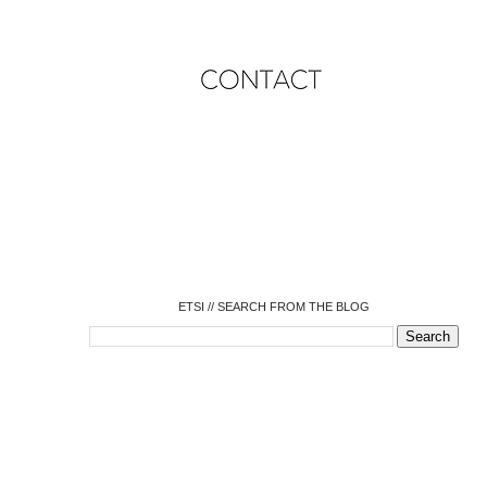
o
o
o
o
o
o
o
ETSI // SEARCH FROM THE BLOG