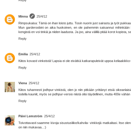
Reply
Minna
25/4/12
Rimpsukaisa: Tämä on ihan loisto juttu. Tosin nuorin just sairastu ja työt pukkaa 
Mun garderoobini on aika huokoinen, en ole pahemmin satsannut mihinkään ihmei
kengistä en voi tinkiä ja niiden laadusta. Ja joo, aina välillä pitää korot kopista,
Reply
Emilia
25/4/12
Kiitos kovasti vinkeistä! Lapsia ei ole eivätkä katkarapuleivät uppoa keliaakikko
Reply
Viena
25/4/12
Kiitos tuhannesti jodhpur-vinkistä, olen jo niin pitkään yrittänyt etsiä oikeanlai
todella kauniit, myös se jodhpur-versio niistä olisi täydellinen, mutta 400e vähän 
Reply
Päivi Lemström
25/4/12
Toivottavasti saamme kivoja sisustusliike/kahvila- vinkkejä matkaltasi. Itse ol
on niin mukavaa...:)