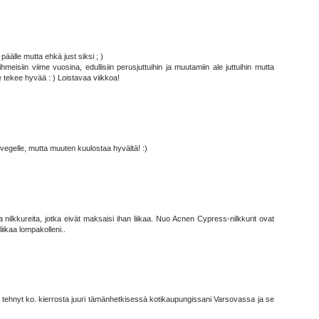
päälle mutta ehkä just siksi ; )
siin viime vuosina, edullisiin perusjuttuihin ja muutamiin ale juttuihin mutta
 se tekee hyvää : ) Loistavaa viikkoa!
-vegelle, mutta muuten kuulostaa hyvältä! :)
sia nilkkureita, jotka eivät maksaisi ihan liikaa. Nuo Acnen Cypress-nilkkurit ovat
liikaa lompakolleni..
en tehnyt ko. kierrosta juuri tämänhetkisessä kotikaupungissani Varsovassa ja se