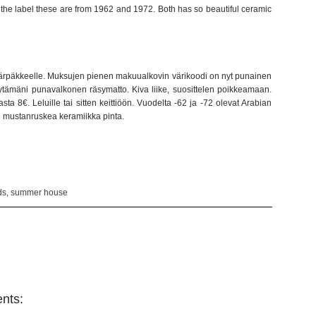
o the label these are from 1962 and 1972. Both has so beautiful ceramic
lle härpäkkeelle. Muksujen pienen makuualkovin värikoodi on nyt punainen
ytämäni punavalkonen räsymatto. Kiva liike, suosittelen poikkeamaan.
ta 8€. Leluille tai sitten keittiöön. Vuodelta -62 ja -72 olevat Arabian
in mustanruskea keramiikka pinta.
ds
,
summer house
nts: