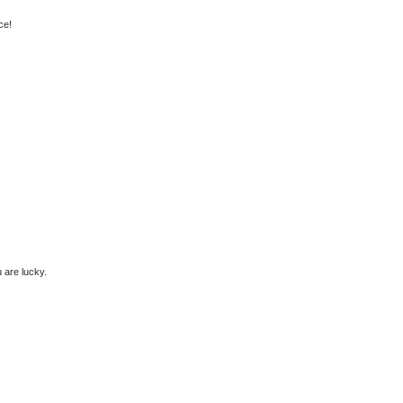
ce!
u are lucky.