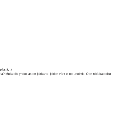
iksiä. :)
ulla olis yhdet lasten jakkarat, joiden värit ei oo unelmia. Oon niitä katsellut