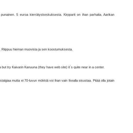
punainen. 5 euroa kierrätyskeskuksesta. Kirpparit on ihan parhaita. Aarikan
ui. Riippuu hieman muovista ja sen koostumuksesta.
a but try Kaivarin Kanuuna (they have web site) it´s quite near in a center.
lgiaa mutta ei 70-luvun mökkiä voi ihan vain Ikealla sisustaa. Pitää olla jotain