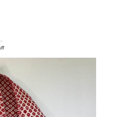
12
ff