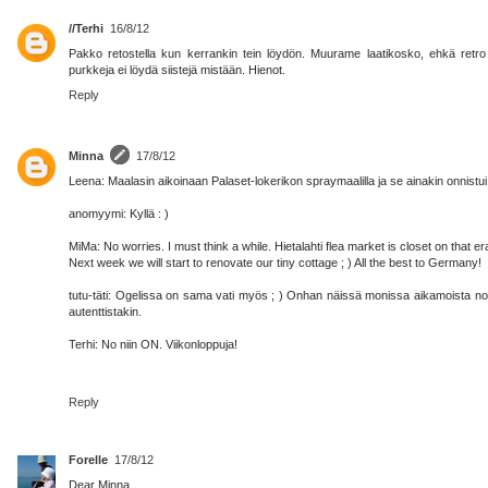
//Terhi
16/8/12
Pakko retostella kun kerrankin tein löydön. Muurame laatikosko, ehkä retro 
purkkeja ei löydä siistejä mistään. Hienot.
Reply
Minna
17/8/12
Leena: Maalasin aikoinaan Palaset-lokerikon spraymaalilla ja se ainakin onnist
anomyymi: Kyllä : )
MiMa: No worries. I must think a while. Hietalahti flea market is closet on that er
Next week we will start to renovate our tiny cottage ; ) All the best to Germany!
tutu-täti: Ogelissa on sama vati myös ; ) Onhan näissä monissa aikamoista nosta
autenttistakin.
Terhi: No niin ON. Viikonloppuja!
Reply
Forelle
17/8/12
Dear Minna,