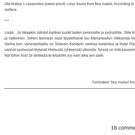
Old Arabia´s casseroles (owen proof) I also found from flea maket. According t
surface.
***
Lisää... Jo liikaakin nähdyt Aarikan purkit lasten pennosille ja pyörylöille. Si
ja valkoinen. Siihen teemaan sopii täydellisesti tuo
Mariankadun Olkkarista
lö
Vanha kori, vaneripohjalla on Sokeain Käsityön vanhaa tuotantoa ja löytyi Fidas
vanhat uunivuoat löytyivät Hietsusta (yhteensä) vitosella. Niissä on mitä kaune
Nyt töihin hus! Ja lähtekää te kirparille jos vain aika sen sallii.
Tunnisteet:
flea market fin
18 comme