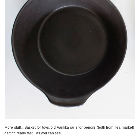
More stuff... Basket for toys, old Aarikka jar´s for pencils (both from flea mar
getting ready fast... As you can see.