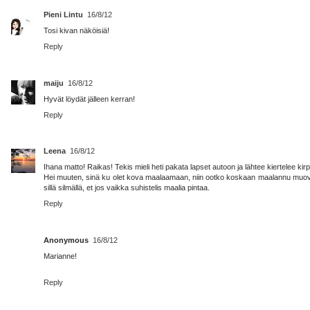
Pieni Lintu
16/8/12
Tosi kivan näköisiä!
Reply
maiju
16/8/12
Hyvät löydät jälleen kerran!
Reply
Leena
16/8/12
Ihana matto! Raikas! Tekis mieli heti pakata lapset autoon ja lähtee kiertelee kirpp
Hei muuten, sinä ku olet kova maalaamaan, niin ootko koskaan maalannu muovia? M
sillä silmällä, et jos vaikka suhistelis maalia pintaa.
Reply
Anonymous
16/8/12
Marianne!
Reply