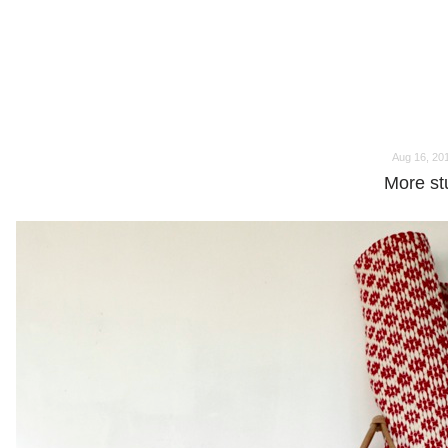
o
o
Aug 16, 20
More stu