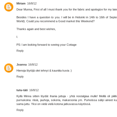
Miriam
16/8/12
Dear Munna, First of all I must thank you for the fabric and apologize for my late
Besides I have a question to you. I will be in Helsinki in 14th to 16th of Sep
World). Could you recommend a Good market this Weekend?
Thanks again and best wishes,
I.
PS: l am looking forward to seeing your Cottage
Reply
Joanna
16/8/12
Hienoja löytöjä olet tehnyt & kauniita kuvia :)
Reply
tutu-täti
16/8/12
Kyllä Minna sitten löydät ihania juttuja - yhtä nostalgiaa mulle! Meillä oli piiit
purnukoina: riisiä, jauhoja, sokeria, makaroonia ym. Purkeissa säilyi aineet k
sama juttu. Yksi on vielä vielä kotona jatkuvassa käytössä.
Reply