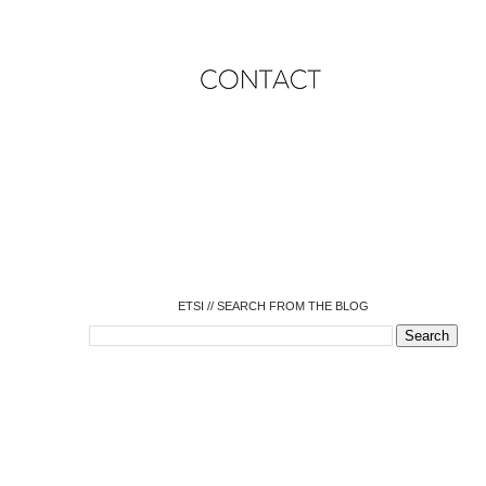
o
o
o
o
o
o
o
ETSI // SEARCH FROM THE BLOG