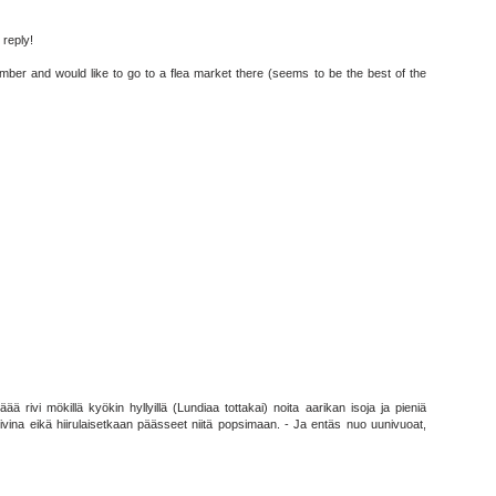
 reply!
tember and would like to go to a flea market there (seems to be the best of the
käää rivi mökillä kyökin hyllyillä (Lundiaa tottakai) noita aarikan isoja ja pieniä
uivina eikä hiirulaisetkaan päässeet niitä popsimaan. - Ja entäs nuo uunivuoat,