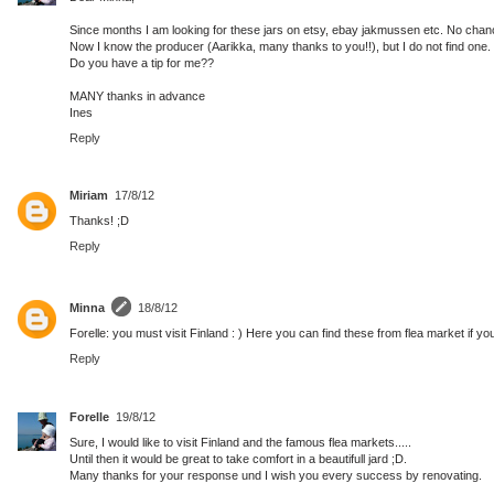
Since months I am looking for these jars on etsy, ebay jakmussen etc. No chan
Now I know the producer (Aarikka, many thanks to you!!), but I do not find one.
Do you have a tip for me??
MANY thanks in advance
Ines
Reply
Miriam
17/8/12
Thanks! ;D
Reply
Minna
18/8/12
Forelle: you must visit Finland : ) Here you can find these from flea market if yo
Reply
Forelle
19/8/12
Sure, I would like to visit Finland and the famous flea markets.....
Until then it would be great to take comfort in a beautifull jard ;D.
Many thanks for your response und I wish you every success by renovating.