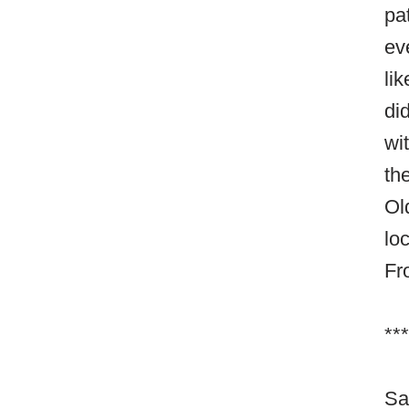
pat
ev
li
di
wi
th
Ol
lo
Fr
***
Sa