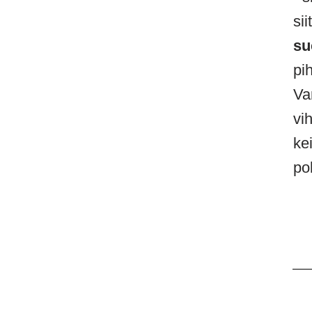
si
su
pi
Va
vi
ke
po