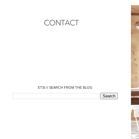
o
o
o
o
o
o
o
ETSI // SEARCH FROM THE BLOG