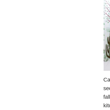
Ca
se
fa
ki