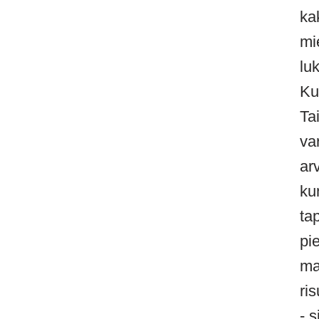
ka
mi
lu
Ku
Ta
va
ar
ku
ta
pi
ma
ri
- 