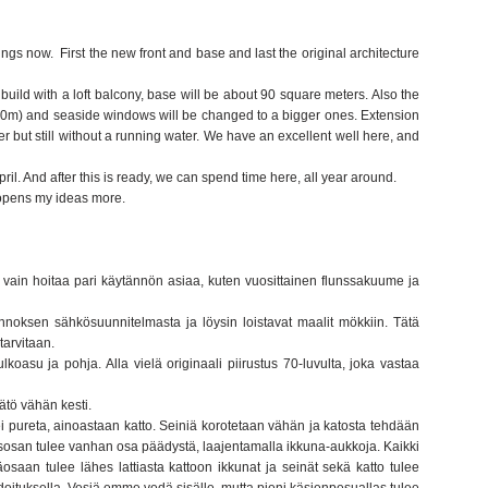
ngs now. First the new front and base and last the original architecture
build with a loft balcony, base will be about 90 square meters. Also the
 2.20m) and seaside windows will be changed to a bigger ones. Extension
er but still without a running water. We have an excellent well here, and
pril. And after this is ready, we can spend time here, all year around.
 opens my ideas more.
iti vain hoitaa pari käytännön asiaa, kuten vuosittainen flunssakuume ja
uonnoksen sähkösuunnitelmasta ja löysin loistavat maalit mökkiin. Tätä
tarvitaan.
koasu ja pohja. Alla vielä originaali piirustus 70-luvulta, joka vastaa
äätö vähän kesti.
pureta, ainoastaan katto. Seiniä korotetaan vähän ja katosta tehdään
nusosan tulee vanhan osa päädystä, laajentamalla ikkuna-aukkoja. Kaikki
osaan tulee lähes lattiasta kattoon ikkunat ja seinät sekä katto tulee