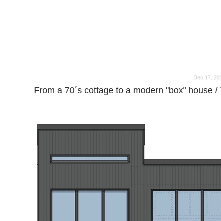
o
o
Dec 17, 20
From a 70´s cottage to a modern "box" house / 