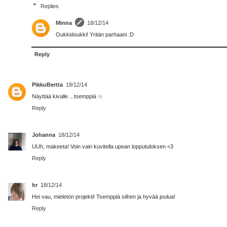
Replies
Minna
18/12/14
Oukkidoukki! Yritän parhaani :D
Reply
PikkuBertta
18/12/14
Näyttää kivalle ...tsemppiä ☆
Reply
Johanna
18/12/14
UUh, makeeta! Voin vain kuvitella upean lopputuloksen <3
Reply
hr
18/12/14
Hei vau, mieletön projekti! Tsemppiä siihen ja hyvää joulua!
Reply