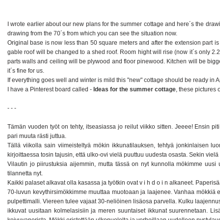
I wrote earlier about our new plans for the summer cottage and here´s the drawi
drawing from the 70´s from which you can see the situation now.
Original base is now less than 50 square meters and after the extension part is 
gable roof will be changed to a shed roof. Room hight will rise (now it´s only
parts walls and ceiling will be plywood and floor pinewood. Kitchen will be bigg
it´s fine for us.
If everything goes well and winter is mild this "new" cottage should be ready in A
I have a Pinterest board called -
Ideas for the summer cottage
, these pictures
- - -
Tämän vuoden työt on tehty, itseasiassa jo reilut viikko sitten. Jeeee! Ensin p
pari muuta rästi juttua.
Tällä viikolla sain viimeisteltyä mökin ikkunatilauksen, tehtyä jonkinlaisen l
kirjoittaessa tosin tajusin, että ulko-ovi vielä puuttuu uudesta osasta. Sekin vielä 
Vilautin jo piirustuksia aijemmin, mutta tässä on nyt kunnolla mökimme uusi ul
tilannetta nyt.
Kaikki palaset alkavat olla kasassa ja työtkin ovat v i h d o i n alkaneet. Paperis
70-luvun kevythirsimökkimme muuttaa muotoaan ja laajenee. Vanhaa mökkiä ei 
pulpettimalli. Viereen tulee vajaat 30-neliöinen lisäosa parvella. Kulku laajen
ikkuvat uusitaan kolmelasisiin ja meren suuntaiset ikkunat suurennetaan. Lisä