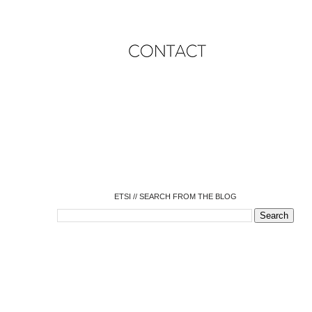
o
o
o
o
o
o
o
ETSI // SEARCH FROM THE BLOG