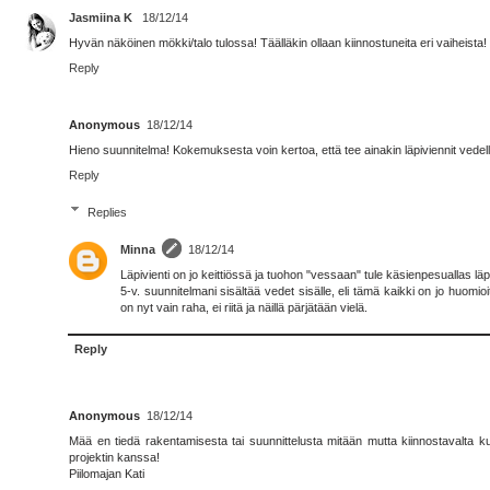
Jasmiina K
18/12/14
Hyvän näköinen mökki/talo tulossa! Täälläkin ollaan kiinnostuneita eri vaiheista! 
Reply
Anonymous
18/12/14
Hieno suunnitelma! Kokemuksesta voin kertoa, että tee ainakin läpiviennit vedell
Reply
Replies
Minna
18/12/14
Läpivienti on jo keittiössä ja tuohon "vessaan" tule käsienpesuallas lä
5-v. suunnitelmani sisältää vedet sisälle, eli tämä kaikki on jo huom
on nyt vain raha, ei riitä ja näillä pärjätään vielä.
Reply
Anonymous
18/12/14
Mää en tiedä rakentamisesta tai suunnittelusta mitään mutta kiinnostavalta kuulo
projektin kanssa!
Piilomajan Kati