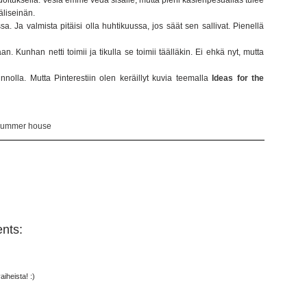
udoituksella. Vesiä emme vedä sisälle, mutta pieni käsienpesuallas tulee
äliseinän.
a. Ja valmista pitäisi olla huhtikuussa, jos säät sen sallivat. Pienellä
. Kunhan netti toimii ja tikulla se toimii täälläkin. Ei ehkä nyt, mutta
olla. Mutta Pinterestiin olen keräillyt kuvia teemalla
Ideas for the
summer house
nts:
aiheista! :)