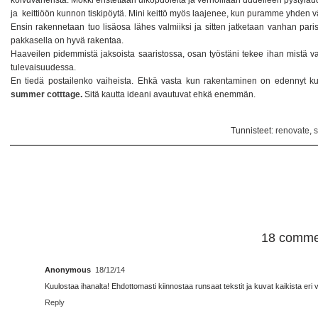
koivuvanerista. Mökki eristettään ulkopuolelta ja verhoillaan uudelleen pystyla
ja keittiöön kunnon tiskipöytä. Mini keittö myös laajenee, kun puramme yhden v
Ensin rakennetaan tuo lisäosa lähes valmiiksi ja sitten jatketaan vanhan pariss
pakkasella on hyvä rakentaa.
Haaveilen pidemmistä jaksoista saaristossa, osan työstäni tekee ihan mistä vaan
tulevaisuudessa.
En tiedä postailenko vaiheista. Ehkä vasta kun rakentaminen on edennyt kunn
summer cotttage
.
Sitä kautta ideani avautuvat ehkä enemmän.
Tunnisteet:
renovate
,
18 comme
Anonymous
18/12/14
Kuulostaa ihanalta! Ehdottomasti kiinnostaa runsaat tekstit ja kuvat kaikista eri v
Reply