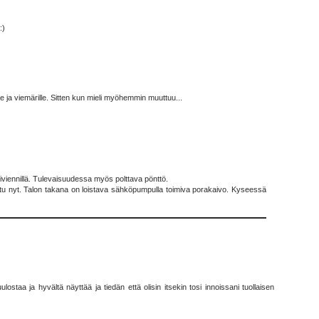
:)
e ja viemärille. Sitten kun mieli myöhemmin muuttuu...
piviennillä. Tulevaisuudessa myös polttava pönttö.
ioitu nyt. Talon takana on loistava sähköpumpulla toimiva porakaivo. Kyseessä
staa ja hyvältä näyttää ja tiedän että olisin itsekin tosi innoissani tuollaisen