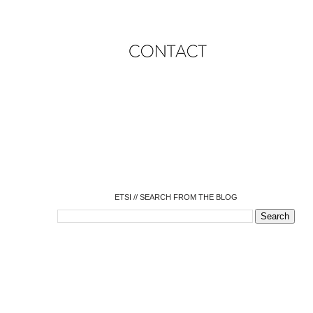
o
o
o
o
o
o
o
ETSI // SEARCH FROM THE BLOG