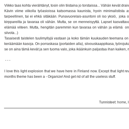
Viikko taas kohta vierähtänyt, tosin olin tiistaina jo torstaissa... Vähän kevät drai
Kävin viime viikolla työasioissa katsomassa kaunista, hyvin minimalistista 
tarpeellinen, tai ei ehkä sitäkään. Punavuorelais-asuntoni oli iso yksiö, joka o
kirppareilta ja tavaraa oli vähän. Mutta, se on menneisyyttä. Lapset kasvattav
elämää viiteen. Mutta, hengitän paremmin kun tavaraa on vähän ja elämä on
siivota...)
Tasaisesti taistelen tuulimyllyjä vastaan ja koko tämän kuukauden teemana on
keräämään kasoja. On porraskasa (portaiden alla), siivouskaappikasa, työrojuka
se on aina tämä kevät ja sen tuoma valo, joka ikäänkuin paljastaa ihan kaiken,
- - -
I love this light explosion that we have here in Finland now. Except that light r
months theme has been a - Organize! And get rid of all the useless stuff.
Tunnisteet:
home
,