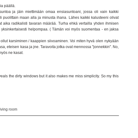
via päällä.
asuntoa ja jäin miettimään omaa ensiasuntoani, jossa oli vain kaikki
li puolittain maan alla ja minusta ihana. Lähes kaikki kalusteeni olivat
at aika radikalisti tavaran määrää. Turha ehkä vertailla yhden ihmisen
 yksinkertaisesti helpompaa. ( Tämän voi myös suomentaa - en jaksa
 ollut karsiminen / kaappien siivoaminen. Voi miten hyvä olen nykyään
sa, eteisen kasa ja jne. Taravoita jotka ovat mennossa "jonnekkin". No,
 myös ne kasat.
eveals the dirty windows but it also makes me miss simplicity. So my this
living room