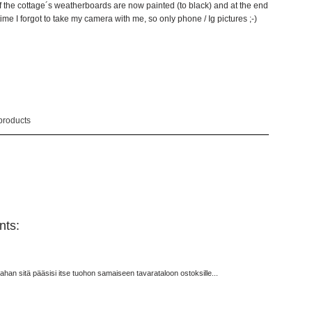
 of the cottage´s weatherboards are now painted (to black) and at the end
 time I forgot to take my camera with me, so only phone / Ig pictures ;-)
products
ts:
skahan sitä pääsisi itse tuohon samaiseen tavarataloon ostoksille...