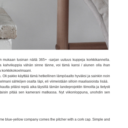
sin mukaan tusinan näitä 365+ -sarjan uutuus kuppeja korkkikannella.
a kahvikuppia vähän sinne tänne, voi tämä kansi / alunen olla ihan
a korkkikokoelmaani.
. Oli pakko käyttää tämä hetkellinen lämpöaalto hyväksi ja sainkin noin
elmani sähköjen osalta läpi, eli viimeistään silloin maaliasioista lisää.
utta pitäisi repiä aika täysillä tämän landeprojektin tiimoilta ja tietysti
taisin pitää sen kamerani matkassa. Nyt viikonloppuna, unohdin sen
same blue-yellow company comes the pitcher with a cork cap. Simple and