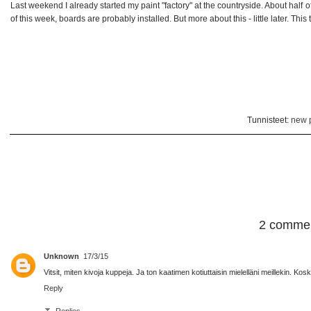
Last weekend I already started my paint "factory" at the countryside. About half
of this week, boards are probably installed. But more about this - little later. This
Tunnisteet:
new 
2 commen
Unknown
17/3/15
Vitsit, miten kivoja kuppeja. Ja ton kaatimen kotiuttaisin mielelläni meillekin. Ko
Reply
Replies