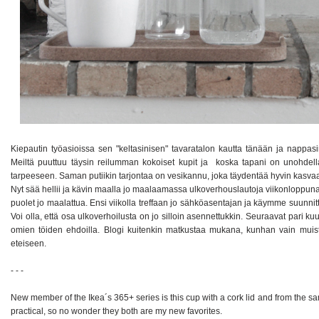
Kiepautin työasioissa sen "keltasinisen" tavaratalon kautta tänään ja nappa
Meiltä puuttuu täysin reilumman kokoiset kupit ja koska tapani on unohdell
tarpeeseen. Saman putiikin tarjontaa on vesikannu, joka täydentää hyvin kasva
Nyt sää hellii ja kävin maalla jo maalaamassa ulkoverhouslautoja viikonloppuna
puolet jo maalattua. Ensi viikolla treffaan jo sähköasentajan ja käymme suunnitt
Voi olla, että osa ulkoverhoilusta on jo silloin asennettukkin. Seuraavat pari kuuka
omien töiden ehdoilla. Blogi kuitenkin matkustaa mukana, kunhan vain muis
eteiseen.
- - -
New member of the Ikea´s 365+ series is this cup with a cork lid and from the 
practical, so no wonder they both are my new favorites.