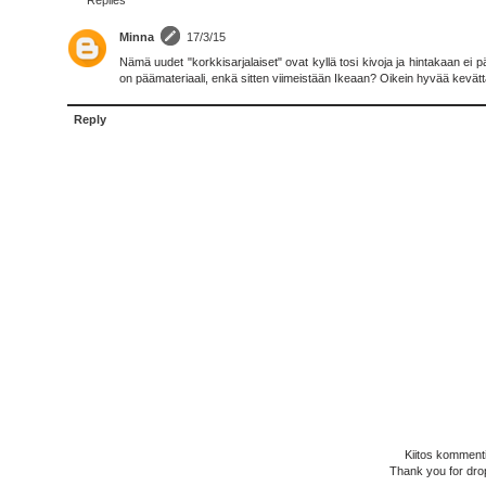
Minna
17/3/15
Nämä uudet "korkkisarjalaiset" ovat kyllä tosi kivoja ja hintakaan ei p
on päämateriaali, enkä sitten viimeistään Ikeaan? Oikein hyvää kevät
Reply
Kiitos kommenti
Thank you for dro