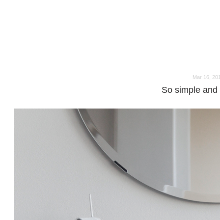
o
o
Mar 16, 20
So simple and 