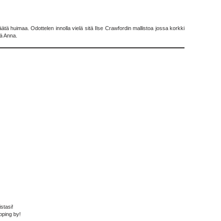
äätä huimaa. Odottelen innolla vielä sitä Ilse Crawfordin mallistoa jossa korkki
tä Anna.
stasi!
pping by!