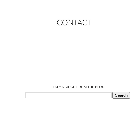
o
o
o
o
o
o
o
ETSI // SEARCH FROM THE BLOG