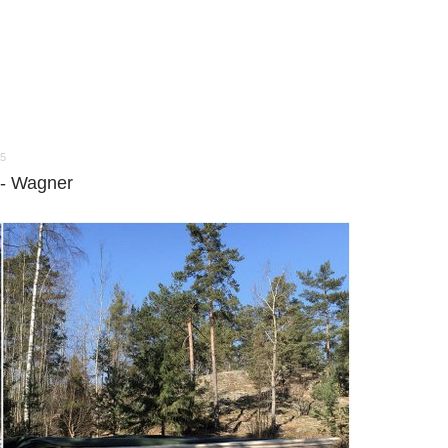
15
r - Wagner