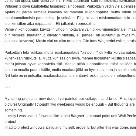
Ja sehän uposi, kuin veitsi voihin. "Pikku apurillani" sain ruiskutettua käyttä
Virtasen 3 öljyn kuullotetta) tasaisesti ja nopeasti. Paikoittain vedin vielä penss
Ajatus oli jatkaa samalla kaavalla seuraavana viikonloppuna, mutta silloin sa
maalaamattomista paneeleista jo seinään. Eli jatketaan ruiskumaalaamista suo
tuulikin sitten aika reippaasti… Eli jatkoinkin pensselillä.
Viime viikonloppuna, kuvittelin vihdoin hoitavani vain pikku viimeistelyjä eli maa
olin viimeksi maalannut, olivatkin viiruilla, eli paneeli oli kuivunut ja myö
laajassa kuvassa). Musta väri on aika armoton. Otin taas Wagnerini esille ja ruisku
Paikoittain teki tiukkaa, mutta ruiskumaalaus "pistoolini" oli kyllä korvaamaton
kuitenkaan ruiskutella. Mutta kun sää on hyvä, menee tuollainen kuistin sisäosa
minä) jaksaa hyvin kannatella sitä. Maalia pitää luonnollisesti lisätä säiliöön 
pintaan maalia puun sisälle, mutta maalausjälki on hyvin tasainen ja suihku hel
Nyt laite on jo putsattu, maalaushaalari on lentänyt roskiin ja olo on helppottunut
- - -
My spring project is now done. I´ve painted our cottage - and twice! First lay
picture) Originally I thought two weekends would be enough - But thoughts are 
something.
Luckily I was asked if I would like to test
Wagner
´s manual paint unit
Wall Perfe
project.
I had to protect windows, patio and my self, properly, but after this was done, pa