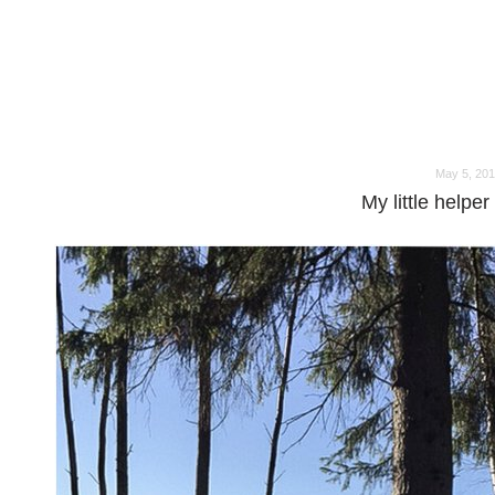
o
o
May 5, 20
My little helpe