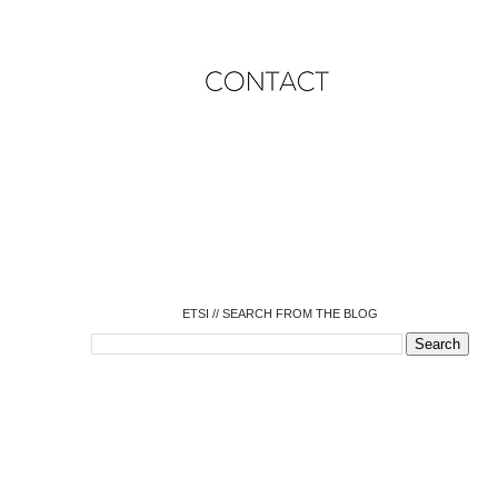
o
o
o
o
o
o
o
ETSI // SEARCH FROM THE BLOG