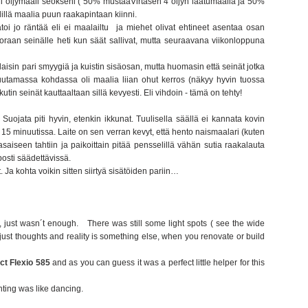
mäni öljymaali seokseni ( 50% mustaaVirtasen 4 öljyn laatumaalia ja 50%
elillä maalia puun raakapintaan kiinni.
toi jo räntää eli ei maalailtu ja miehet olivat ehtineet asentaa osan
raan seinälle heti kun säät sallivat, mutta seuraavana viikonloppuna
laisin pari smyygiä ja kuistin sisäosan, mutta huomasin että seinät jotka
s muutamassa kohdassa oli maalia liian ohut kerros (näkyy hyvin tuossa
tin seinät kauttaaltaan sillä kevyesti. Eli vihdoin - tämä on tehty!
. Suojata piti hyvin, etenkin ikkunat. Tuulisella säällä ei kannata kovin
 15 minuutissa. Laite on sen verran kevyt, että hento naismaalari (kuten
tasaiseen tahtiin ja paikoittain pitää pensselillä vähän sutia raakalauta
posti säädettävissä.
. Ja kohta voikin sitten siirtyä sisätöiden pariin…
er, just wasn´t enough. There was still some light spots ( see the wide
just thoughts and reality is something else, when you renovate or build
ct Flexio 585
and as you can guess it was a perfect little helper for this
inting was like dancing.