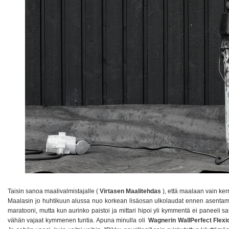
Taisin sanoa maalivalmistajalle (
Virtasen Maalitehdas
), että maalaan vain kerr
Maalasin jo huhtikuun alussa nuo korkean lisäosan ulkolaudat ennen asentamis
maratooni, mutta kun aurinko paistoi ja mittari hipoi yli kymmentä ei paneel
vähän vajaat kymmenen tuntia. Apuna minulla oli
Wagnerin WallPerfect Flexi