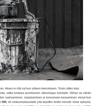
an. Aikani ei riitä nyt kun yhteen kierrokseen. Toisin sitten kävi.
ta, sattui loistava aurinkoinen viikonloppu kohdalle. Olihan se vähän
i satsin raahaaminen, maalaaminen ja kuivumaan kasaaminen vienyt kun
o
585
, eli ruiskumaalauslaite jota tarjottiin testiin minulle viime syksynä.