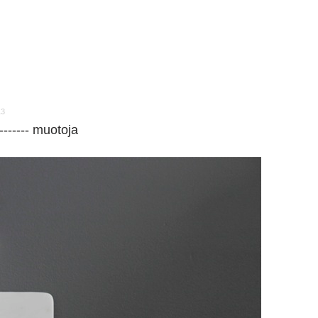
13
------ muotoja