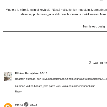
***
Muotoja ja värejä, tosin ei keväisiä. Näistä nyt kuitenkin innostuin. Marmorine
alkaa vapputtamaan, jotta ehtii taas huomenna mökittämään. Minä 
Tunnisteet:
design
2 commen
Riikka - Hunajaista
7/5/13
Haastoin sut taas, oon kova haastelemaan ;D http://hunajaista.bellablogit.fi/20
kauhean vaikea haaste, joka päivä voisi valita eri esineen/huonekalun...
Reply
Minna
7/5/13