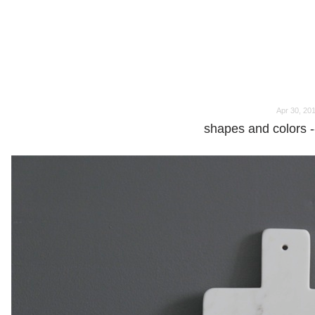
o
o
Apr 30, 20
shapes and colors --