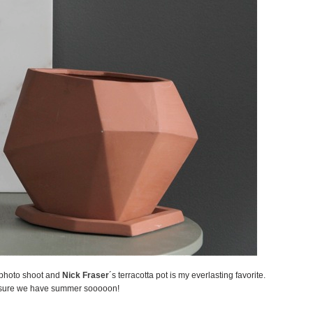
 photo shoot and
Nick Fraser
´s terracotta pot is my everlasting favorite.
y sure we have summer sooooon!