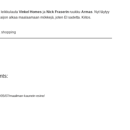
n leikkulauta
Vinkel Homes
ja
Nick Fraserin
ruukku
Armas
. Nyt täytyy
aijon alkaa maalaamaan mökkejä, joten EI sadetta. Kiitos.
,
shopping
ts:
13/05/07/maailman-kaunein-esine/