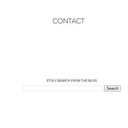
o
o
o
o
o
o
o
ETSI // SEARCH FROM THE BLOG