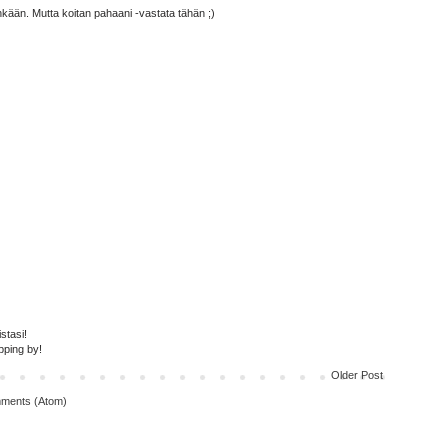
hinkään. Mutta koitan pahaani -vastata tähän ;)
stasi!
pping by!
Older Post
ments (Atom)