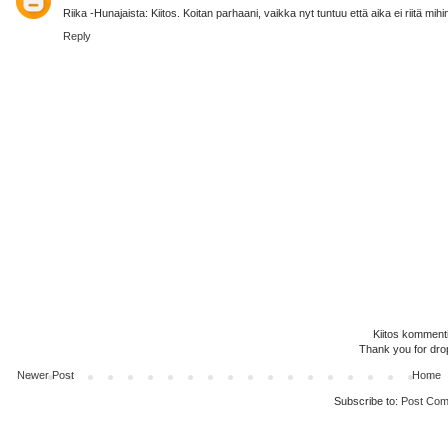
Riika -Hunajaista: Kiitos. Koitan parhaani, vaikka nyt tuntuu että aika ei riitä mi
Reply
Kiitos kommenti
Thank you for dro
Newer Post
Home
Subscribe to:
Post Com