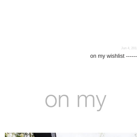
o
o
Jun 4, 201
on my wishlist ------