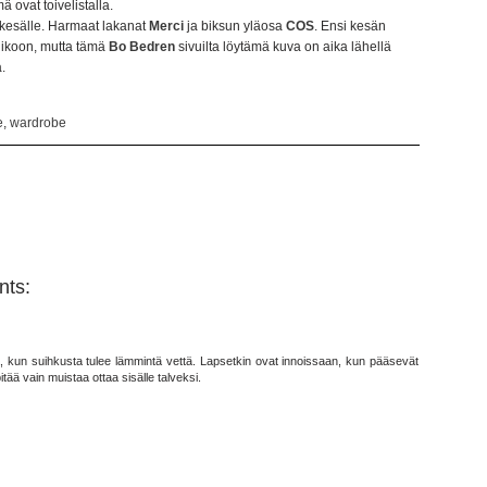
ä ovat toivelistalla.
 kesälle. Harmaat lakanat
Merci
ja biksun yläosa
COS
. Ensi kesän
uhikoon, mutta tämä
Bo Bedren
sivuilta löytämä kuva on aika lähellä
ä.
e
,
wardrobe
ts:
 kun suihkusta tulee lämmintä vettä. Lapsetkin ovat innoissaan, kun pääsevät
ä vain muistaa ottaa sisälle talveksi.