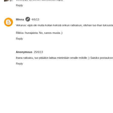
Reply
Minna
4/6/13
Vekarus: eipä ole mutta koitan keksiä onkun ratkaisun, olishan tuo ihan luksusta
Riikka -hunajaista: No, sanos muuta ;)
Reply
Anonymous
25/6/13
ihana ratkaisu, tuo pitääkin laittaa mietintään omalle mökille :) Saisiko postauks
Reply