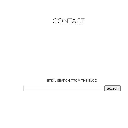
o
o
o
o
o
o
o
ETSI // SEARCH FROM THE BLOG