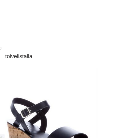
3
-- toivelistalla