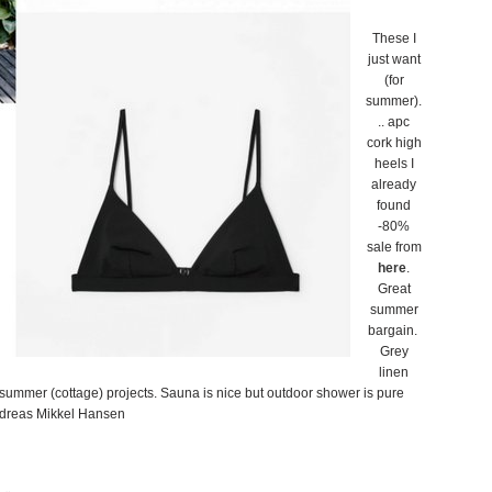
These I
just want
(for
summer).
.. apc
cork high
heels I
already
found
-80%
sale from
here
.
Great
summer
bargain.
Grey
linen
 summer (cottage) projects. Sauna is nice but outdoor shower is pure
dreas Mikkel Hansen