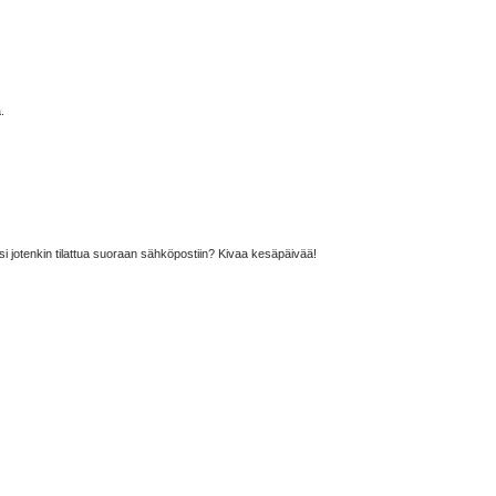
.
esi jotenkin tilattua suoraan sähköpostiin? Kivaa kesäpäivää!