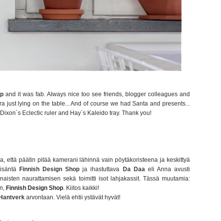
op
and it was fab. Always nice too see friends, blogger colleagues and
era just lying on the table... And of course we had Santa and presents...
Dixon´s Eclectic ruler and Hay´s Kaleido tray. Thank you!
vaa, että päätin pitää kamerani lähinnä vain pöytäkoristeena ja keskittyä
 isäntä
Finnish Design Shop
ja ihastuttava
Da Daa
eli Anna avusti
si naisten naurattamisen sekä toimitti isot lahjakassit. Tässä muutamia:
in,
Finnish Design Shop
. Kiitos kaikki!
 Hantverk
arvontaan
. Vielä ehtii ystävät hyvät!