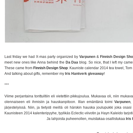
Last friday we had X-mas party organized by
Varpunen
&
Finnish Design Sh
meet new ones like Anna behind the
Da Daa
blog. So nice, that I left my cam
These came from
Finnish Design Shop
: Kauniste calendar 2014 tea towel, Tom 
And talking about gifts, remember my
Iris Hantverk giveaway
!
***
Viime perjantaina tonttuiltiin eli vietettiin pikkujoulua. Mukavaa oli, niin muka
olennaiseen eli ihmisiin ja hauskanpitoon. Illan emäntänä toimi
Varpunen
,
järjestelyissä. Niin, ja tietysti meillä oli härskin hauska joulupukki joka osa
Kaunisteen 2014 kalenteripyyhe, tyylikäs Eclectic-viivotin ja Hayn Kaleido tarjot
Ja lahjoista puheenollen, muistakaa osallistukaa
Iris