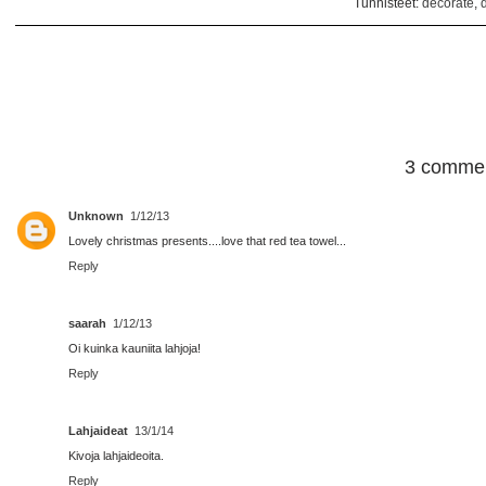
Tunnisteet:
decorate
,
3 commen
Unknown
1/12/13
Lovely christmas presents....love that red tea towel...
Reply
saarah
1/12/13
Oi kuinka kauniita lahjoja!
Reply
Lahjaideat
13/1/14
Kivoja lahjaideoita.
Reply