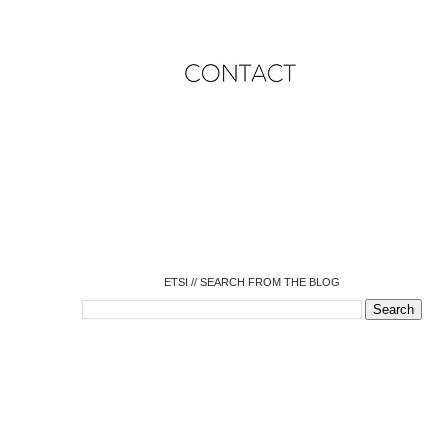
o
o
o
o
o
o
o
ETSI // SEARCH FROM THE BLOG