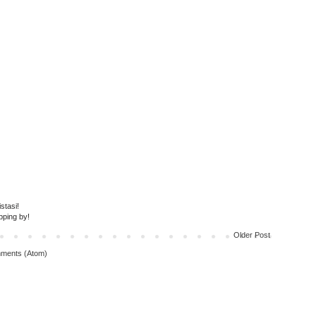
stasi!
pping by!
Older Post
ments (Atom)