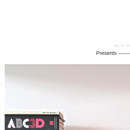
o
o
Nov 29, 20
Presents ------