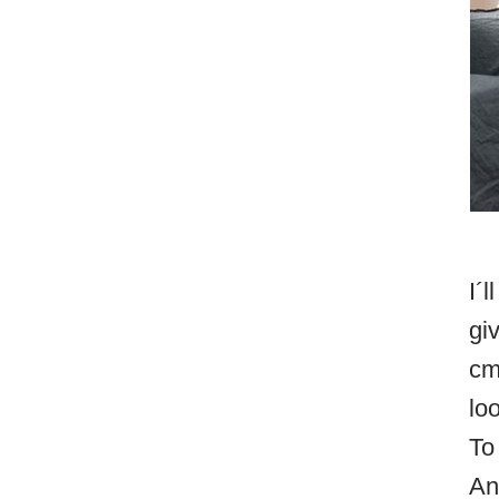
I´
gi
cm
lo
To
An