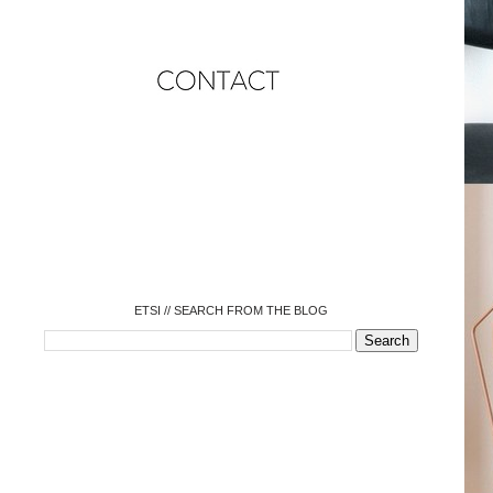
o
o
o
o
o
o
o
ETSI // SEARCH FROM THE BLOG