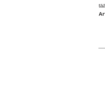
tä
Ar