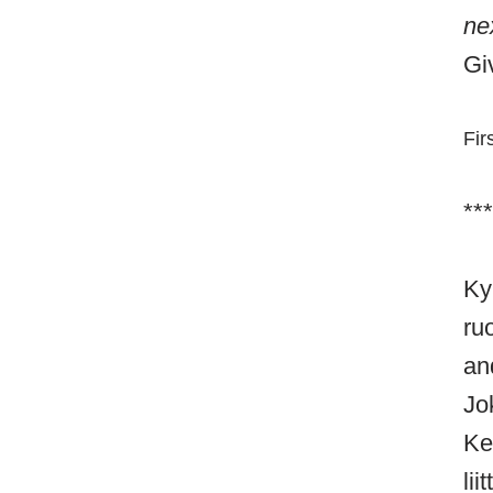
ne
Gi
Fir
***
Ky
ru
a
Jo
Ke
li