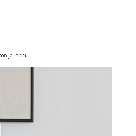
14
kon ja loppu