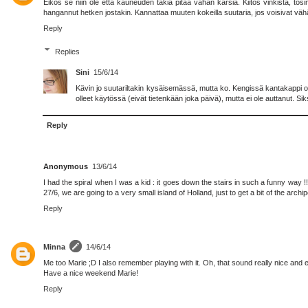
Eikös se niin ole että kauneuden takia pitää vähän kärsiä. Kiitos vinkistä, tos
hangannut hetken jostakin. Kannattaa muuten kokeilla suutaria, jos voisivat vä
Reply
Replies
Sini
15/6/14
Kävin jo suutariltakin kysäisemässä, mutta ko. Kengissä kantakappi on
olleet käytössä (eivät tietenkään joka päivä), mutta ei ole auttanut. Siks
Reply
Anonymous
13/6/14
I had the spiral when I was a kid : it goes down the stairs in such a funny way 
27/6, we are going to a very small island of Holland, just to get a bit of the archip
Reply
Minna
14/6/14
Me too Marie ;D I also remember playing with it. Oh, that sound really nice and en
Have a nice weekend Marie!
Reply