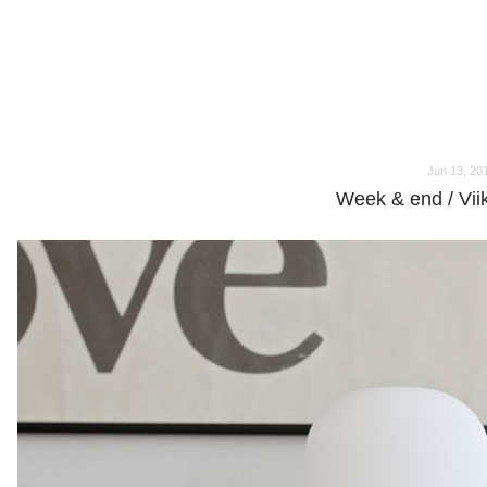
o
o
Jun 13, 20
Week & end / Vii