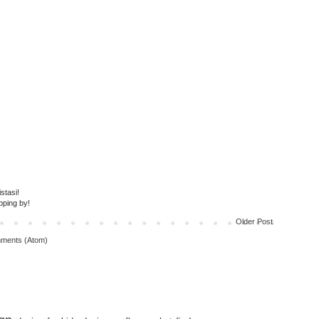
stasi!
pping by!
Older Post
ments (Atom)