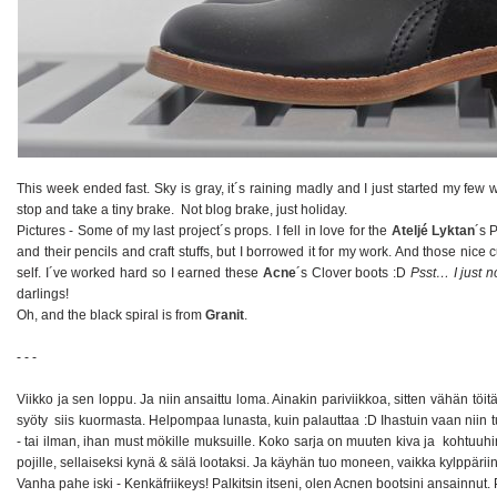
This week ended fast. Sky is gray, it´s raining madly and I just started my few 
stop and take a tiny brake. Not blog brake, just holiday.
Pictures - Some of my last project´s props. I fell in love for the
Ateljé Lyktan
´s 
and their pencils and craft stuffs, but I borrowed it for my work. And those nice 
self. I´ve worked hard so I earned these
Acne
´s Clover boots :D
Psst… I just n
darlings!
Oh, and the black spiral is from
Granit
.
- - -
Viikko ja sen loppu. Ja niin ansaittu loma. Ainakin pariviikkoa, sitten vähän töit
syöty siis kuormasta. Helpompaa lunasta, kuin palauttaa :D Ihastuin vaan niin
- tai ilman, ihan must mökille muksuille. Koko sarja on muuten kiva ja kohtuuhi
pojille, sellaiseksi kynä & sälä lootaksi. Ja käyhän tuo moneen, vaikka kylppärii
Vanha pahe iski - Kenkäfriikeys! Palkitsin itseni, olen Acnen bootsini ansainnut. 