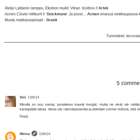
Atelje Lyktanin lamppu, Ekobon mukit, Vitran toolbox //
Artek
Acnen Clover nilkkurit //
Stockmann
Ja pssst…
Acnen
omassa nettikaupassa k
Musta makkaraspiraali -
Granit
Tunnisteet:
decorat
5 commen
Sini
13/6/14
Minulla on nuo samat, jumalaisen kauniit kengät, mutta ne eivät ole vieläk
kantapäätä takaa. Varaa siis rakkolaastareita ja pidetään sormet ristissä, että s
Reply
Minna
13/6/14