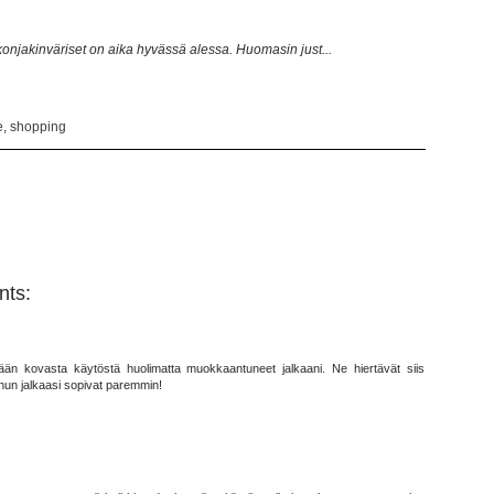
onjakinväriset on aika hyvässä
alessa
. Huomasin just...
e
,
shopping
ts:
ään kovasta käytöstä huolimatta muokkaantuneet jalkaani. Ne hiertävät siis
inun jalkaasi sopivat paremmin!