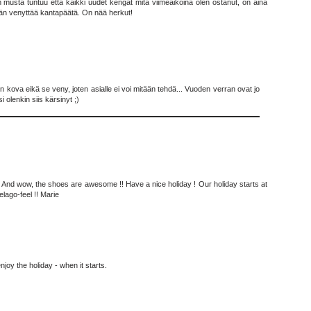
in musta tuntuu että kaikki uudet kengät mitä viimeaikoina olen ostanut, on aina
hän venyttää kantapäätä. On nää herkut!
 kova eikä se veny, joten asialle ei voi mitään tehdä... Vuoden verran ovat jo
i olenkin siis kärsinyt ;)
!! And wow, the shoes are awesome !! Have a nice holiday ! Our holiday starts at
elago-feel !! Marie
joy the holiday - when it starts.