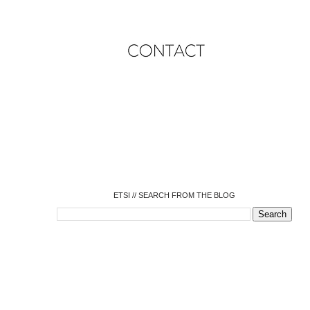
o
o
o
o
o
o
o
ETSI // SEARCH FROM THE BLOG