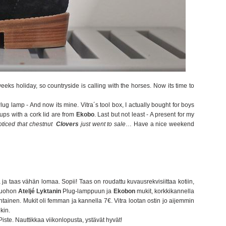
weeks holiday, so countryside is calling with the horses. Now its time to
Plug lamp - And now its mine. Vitra´s tool box, I actually bought for boys
cups with a cork lid are from
Ekobo
. Last but not least - A present for my
oticed that chestnut
Clovers
just went to sale
… Have a nice weekend
ä ja taas vähän lomaa. Sopii! Taas on roudattu kuvausrekvisiittaa kotiin,
 tuohon
Ateljé Lyktanin
Plug-lamppuun ja
Ekobon
mukit, korkkikannella
ntainen. Mukit oli femman ja kannella 7€. Vitra lootan ostin jo aijemmin
nkin.
Piste. Nauttikkaa viikonlopusta, ystävät hyvät!