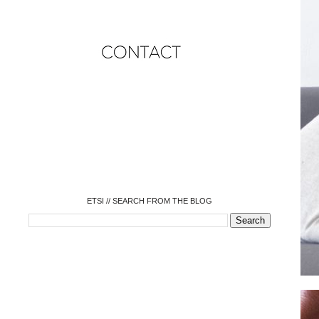
o
o
o
o
o
o
o
ETSI // SEARCH FROM THE BLOG