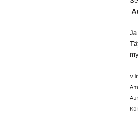
Se 
Ar
Ja
Tä
my
Vii
Ame
Aur
Kon