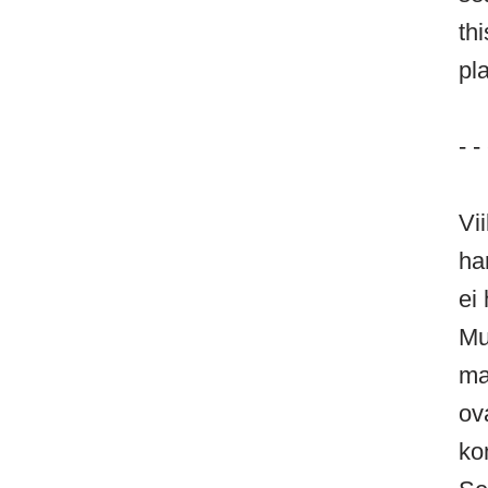
th
pl
- - 
Vi
ha
ei
Mu
ma
ov
ko