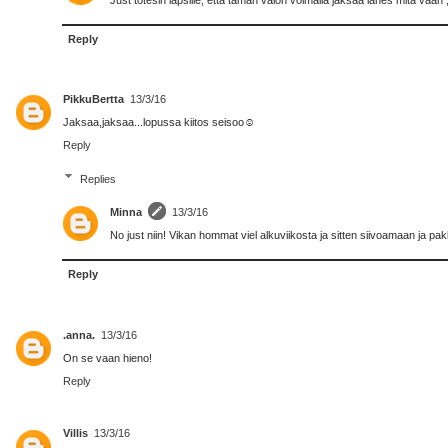
Just totesin lapsille, että tämän valon voimalla jaksaa lähes mitä vaan ;-
Reply
PikkuBertta
13/3/16
Jaksaa,jaksaa...lopussa kiitos seisoo☺
Reply
Replies
Minna
13/3/16
No just niin! Vikan hommat viel alkuviikosta ja sitten siivoamaan ja p
Reply
.anna.
13/3/16
On se vaan hieno!
Reply
Villis
13/3/16