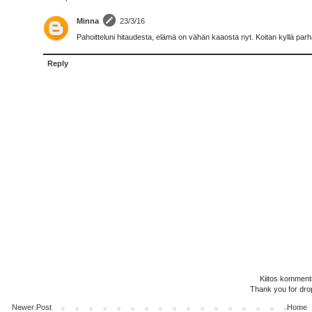
Minna
23/3/16
Pahoitteluni hitaudesta, elämä on vähän kaaosta nyt. Koitan kyllä parha
Reply
Kiitos kommenti
Thank you for dro
Newer Post
Home