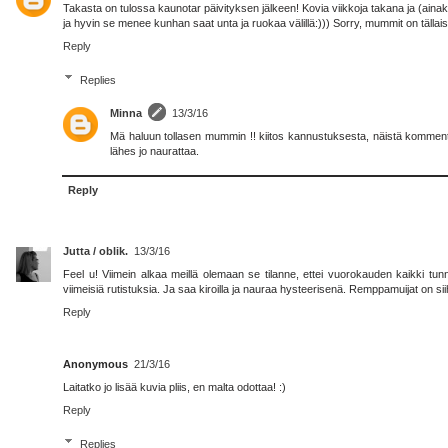
Takasta on tulossa kaunotar päivityksen jälkeen! Kovia viikkoja takana ja (ainaki
ja hyvin se menee kunhan saat unta ja ruokaa välillä:))) Sorry, mummit on tällais
Reply
Replies
Minna
13/3/16
Mä haluun tollasen mummin !! kiitos kannustuksesta, näistä kommente
lähes jo naurattaa.
Reply
Jutta / oblik.
13/3/16
Feel u! Viimein alkaa meillä olemaan se tilanne, ettei vuorokauden kaikki tunn
viimeisiä rutistuksia. Ja saa kiroilla ja nauraa hysteerisenä. Remppamuijat on sii
Reply
Anonymous
21/3/16
Laitatko jo lisää kuvia pliis, en malta odottaa! :)
Reply
Replies