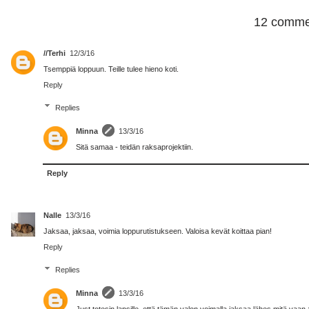
12 comme
//Terhi
12/3/16
Tsemppiä loppuun. Teille tulee hieno koti.
Reply
Replies
Minna
13/3/16
Sitä samaa - teidän raksaprojektiin.
Reply
Nalle
13/3/16
Jaksaa, jaksaa, voimia loppurutistukseen. Valoisa kevät koittaa pian!
Reply
Replies
Minna
13/3/16