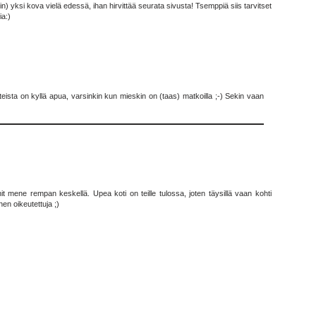
n) yksi kova vielä edessä, ihan hirvittää seurata sivusta! Tsemppiä siis tarvitset
ia:)
ista on kyllä apua, varsinkin kun mieskin on (taas) matkoilla ;-) Sekin vaan
it mene rempan keskellä. Upea koti on teille tulossa, joten täysillä vaan kohti
hen oikeutettuja ;)