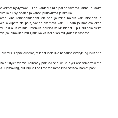
t voimat hyytymään. Olen kantanut niin paljon tavaraa tänne ja täältä
iivalla eli nyt saakin jo vähän puuskuttaa ja kiroilla.
 paras ikinä remppamieheni teki sen ja minä hoidin vain hionnan ja
kea alkuperäistä pois, vähän skarpata vain. Ehdin jo maalata ekan
 i h d o i n valmis. Jotenkin lopussa kaikki hidastui, puuttui osia sieltä
lava, tai ainakin tuntuu, kun kaikki neliöt on nyt yhdessä tasossa.
t this is spacious flat, at least feels like because everything is in one
chalet style" for me. I already painted one white layer and tomorrow the
 l l y moving, but I try to find time for some kind of "new home" post.