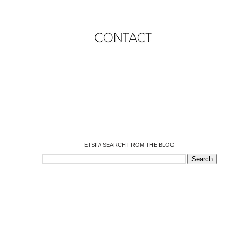
o
o
o
o
o
o
o
ETSI // SEARCH FROM THE BLOG