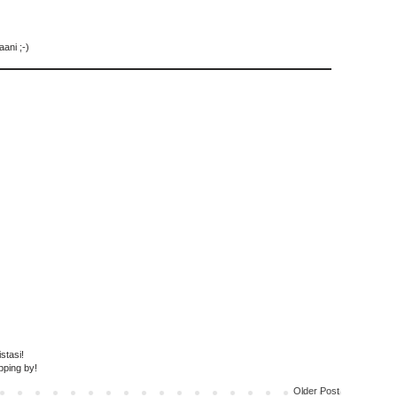
ani ;-)
stasi!
pping by!
Older Post