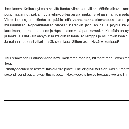
Ihan kaaos. Koitan nyt vain selvitä tämän viimeisen viikon. Vähän alkavat oma
pois, maalannut, paklannut ja tehnyt pitkiä päiviä, mutta nyt ollaan ihan jo maaliv
Viime tipassa, tein tämän eli päätin että
vanha takka slamattaan
. Lauri,
maalaamisen. Popcornimaisen yläosan kuitenkin jätin, en halua pyyhiä kaik
kerroksen, huomenna toisen ja räpsin sitten vielä pari kuvaakin. Keittökin on nyt v
ja täältä ja asiat vain venyivät mutta olihan tämä iso remppa ja asuntokin ihan ti
Ja palaan heti ensi viikolla lisäkuvien kera. Siihen asti - Hyvät viikonloput!
This renovation is almost done now. Took three months, bit more than I expected bu
floor.
I finally decided to restore this old fire place.
The original version
was bit too "
second round but anyway, this is better. Next week is hectic because we are f i n a