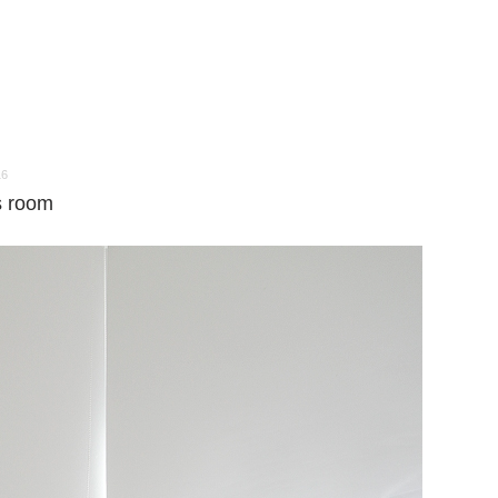
16
s room