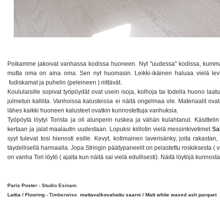
Poikamme jakoivat vanhassa kodissa huoneen. Nyt "uudessa" kodissa, kummatki
mutta oma on aina oma. Sen nyt huomasin. Leikki-ikäinen haluaa vielä levit
fudiskamat ja puhelin (peleineen ) riittävät.
Koululaisille sopivat työpöydät ovat usein isoja, kolhoja tai todella huono laatu
julmetun kalliita. Vanhoissa kalusteissa ei näitä ongelmaa ole. Materiaalit ova
lähes kaikki huoneen kalusteet ovatkin kunnostettuja vanhuksia.
Työpöytä löytyi Torista ja oli alunperin ruskea ja vähän kulahtanut. Käsitteli
kertaan ja jalat maalautin uudestaan. Lopuksi kiillotin vielä messinkivetimet
S
syyt tulevat tosi hienosti esille. Kevyt, kotimainen laverisänky, joita rakastan
täydellisellä harmaalla. Jopa Stringin päätypaneelit on pelastettu roskiksesta ( vi
on vanha Tori löytö ( ajalta kun näitä sai vielä edullisesti). Näitä löytöjä kunnost
Paris Poster -
Studio Esinam
Lattia / Flooring -
Timberwise
mattavalkovahattu saarni / Matt white waxed ash parquet