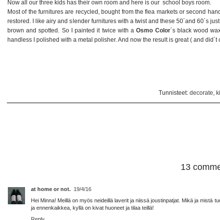
Now all our three kids has their own room and here is our school boys room.
Most of the furnitures are recycled, bought from the flea markets or second hand
restored. I like airy and slender furnitures with a twist and these 50´and 60´s just
brown and spotted. So I painted it twice with a
Osmo Color
´s black wood wax 
handless I polished with a metal polisher. And now the result is great ( and did´t
Tunnisteet:
decorate
,
k
13 comme
at home or not.
19/4/16
Hei Minna! Meillä on myös neideillä laverit ja niissä joustinpatjat. Mikä ja mistä t
ja ennenkaikkea, kyllä on kivat huoneet ja tilaa teillä!
Reply