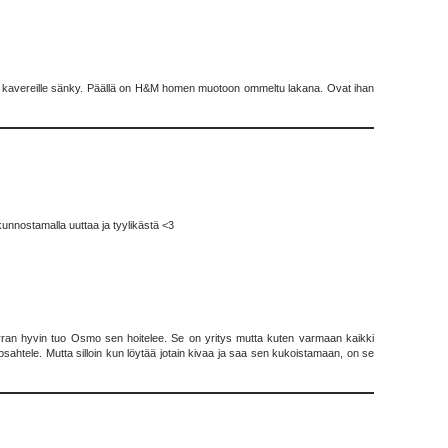
ylä kavereille sänky. Päällä on H&M homen muotoon ommeltu lakana. Ovat ihan
kunnostamalla uuttaa ja tyylikästä <3
n verran hyvin tuo Osmo sen hoitelee. Se on yritys mutta kuten varmaan kaikki
upsahtele. Mutta silloin kun löytää jotain kivaa ja saa sen kukoistamaan, on se