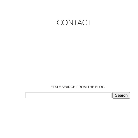
o
o
o
o
o
o
o
ETSI // SEARCH FROM THE BLOG