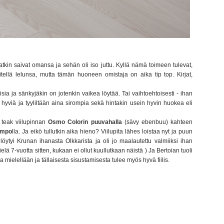
n saivat omansa ja sehän oli iso juttu. Kyllä nämä toimeen tulevat,
ellä lelunsa, mutta tämän huoneen omistaja on aika tip top. Kirjat,
isia ja sänkyjäkin on jotenkin vaikea löytää. Tai vaihtoehtoisesti - ihan
t hyviä ja tyyliltään aina sirompia sekä hintakin usein hyvin huokea eli
n teak viilupinnan
Osmo Colorin puuvahalla
(sävy ebenbuu) kahteen
ampo
lla. Ja eikö tullutkin aika hieno? Viilupita lähes loistaa nyt ja puun
, löytyi Krunan ihanasta Olkkarista ja oli jo maalautettu valmiiksi ihan
elä 7-vuotta sitten, kukaan ei ollut kuullutkaan näistä ) Ja Bertoian tuoli
aa mielellään ja tällaisesta sisustamisesta tulee myös hyvä fiilis.