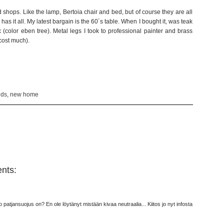
 shops. Like the lamp, Bertoia chair and bed, but of course they are all
 has it all. My latest bargain is the 60´s table. When I bought it, was teak
(color eben tree). Metal legs I took to professional painter and brass
 cost much).
ids
,
new home
nts:
uo patjansuojus on? En ole löytänyt mistään kivaa neutraalia... Kiitos jo nyt infosta