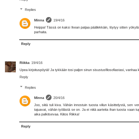
Replies
Minna
19/4/16
Heippa! Tässä on kaksi Ikean patjaa päällekkäin, löytyy sitten yök
parhaita.
Reply
Riikka
19/4/16
Upea kirjoituspöytä! Ja tykkään tosi paljon sinun sisustusfilosofiastasi, vanhaa 
Reply
Replies
Minna
20/4/16
Joo, siitä tuli kiva. Vähän innostuin tuosta viilun käsittelystä, se
tajuavat, vähän työlästä se on. Ja ei niitä aarteita ihan tuosta vaan t
aika palkitsevaa. Kiitos Riikka!
Reply