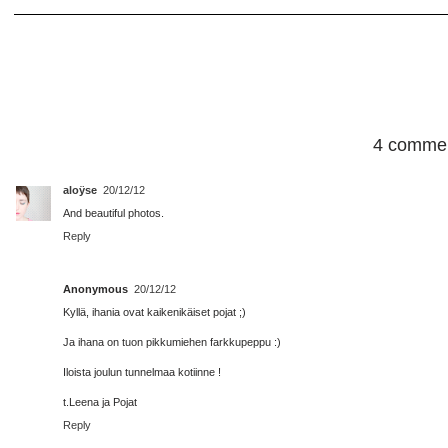
4 commen
aloÿse
20/12/12
And beautiful photos.
Reply
Anonymous
20/12/12
Kyllä, ihania ovat kaikenikäiset pojat ;)
Ja ihana on tuon pikkumiehen farkkupeppu :)
Iloista joulun tunnelmaa kotiinne !
t.Leena ja Pojat
Reply