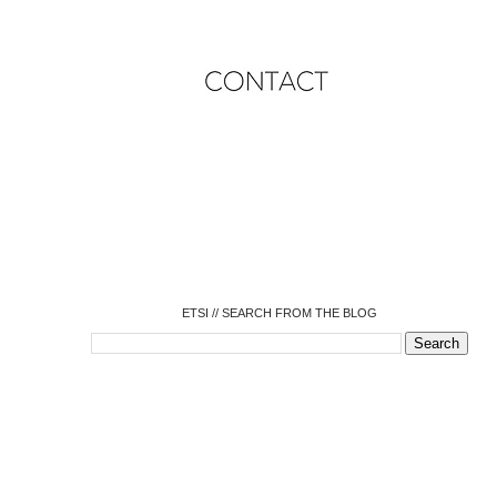
o
o
o
o
o
o
o
ETSI // SEARCH FROM THE BLOG