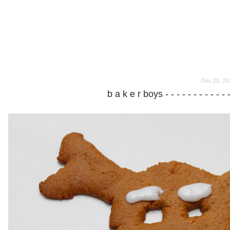
o
o
Dec 20, 20
b a k e r boys - - - - - - - - - - - 