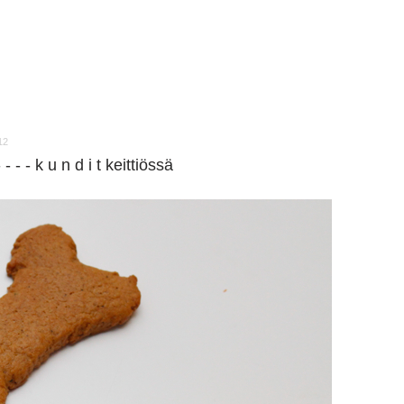
12
- - - - k u n d i t keittiössä