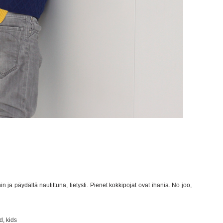
n ja päydällä nautittuna, tietysti. Pienet kokkipojat ovat ihania. No joo,
d
,
kids